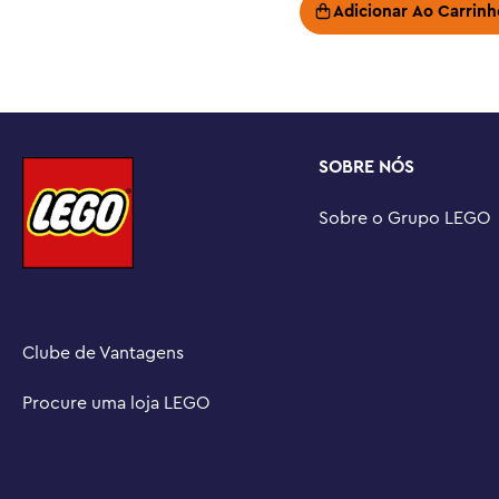
Presente de aniversário para crianças – Este brinquedo
Adicionar Ao Carrinh
experiência divertida de construir e brincar e é uma ide
crianças que adoram se unir aos seus heróis ninjas

Aventuras ninja maiores – Fique atento a mais brinque
vendidos separadamente) para encenar a ação com o Ka
Um universo de brinquedos ninja – os conjuntos LEGO
SOBRE NÓS
crianças escapem para um mundo de fantasia de aventura
Medidas – Este conjunto de construção LEGO® de 333 peça
Sobre o Grupo LEGO
do Kai's Mech Storm Rider, que tem mais de 14 cm de al
Clube de Vantagens
Procure uma loja LEGO