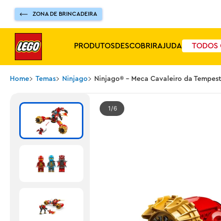
ZONA DE BRINCADEIRA
PRODUTOS
DESCOBRIR
AJUDA
TODOS 
Home
Temas
Ninjago
Ninjago® - Meca Cavaleiro da Tempes
1
6