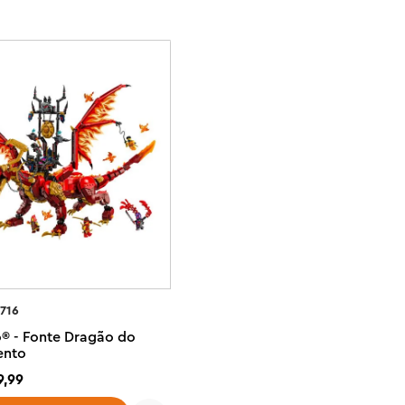
1716
o® - Fonte Dragão do
ento
9
,
99