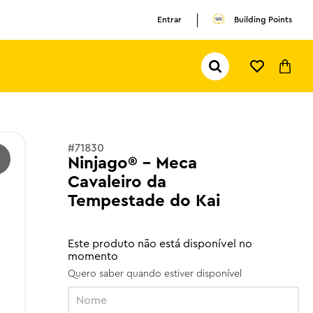
Entrar
Building Points
Pesquisar...
TERMOS MAIS BUSCADOS
1
º
olivia rodrigo
2
º
pokemon
#
71830
Ninjago® - Meca
3
º
olivia
Cavaleiro da
Tempestade do Kai
Este produto não está disponível no
momento
Quero saber quando estiver disponível