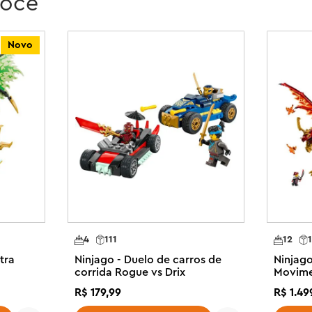
você
io acessório de espada para que 
Novo
montáveis ??para crianças inclui 
enar aventuras com seus heróis. 
EGO Builder, que guia você e seu 
7 anos ou mais podem encenar 
NINJAGO® Dragons Rising com o 
eículo NINJAGO® pode ser 
ocicleta voadora de Nya para que 
nja

os e pernas articulados, um 
4
111
12
rinquedo de motocicleta voadora 
tra
Ninjago - Duelo de carros de
Ninjag
 mola

corrida Rogue vs Drix
Movim
e um guerreiro dragoniano, todos 
R$
179
,
99
R$
1
.
49
cenar batalhas épicas
