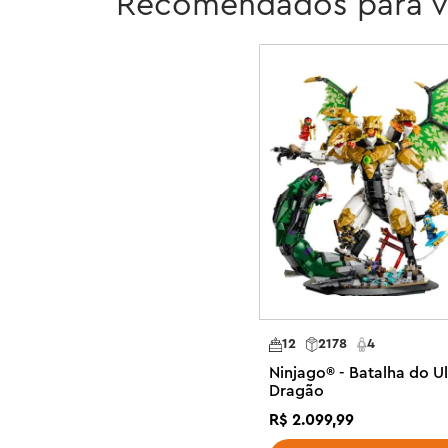
Recomendados para 
dourada e um guerreiro dragoniano vilão com seu própr
as crianças possam encenar batalhas épicas.

A linha de conjuntos LEGO® NINJAGO e brinquedos ninja 
dragões, veículos e templos para que os fãs possam enc
Cada conjunto ninja pode ser criado com o aplicativo L
filho em uma aventura de construção fácil e intuitiva.

Brinquedo ninja para crianças – Meninos e meninas de 
batalhas incríveis da temporada 3 do programa de TV 
Mech Storm Rider de Kai

Brinquedo de veículo ninja combinado – Este grande v
separado em 2 veículos menores: o robô de Kai e a mot
as crianças possam aproveitar ainda mais a brincadeira ni
Cheio de recursos – o robô de Kai tem uma cabeça, braç
12
2178
4
cockpit e um acessório de lâmina de tempestade, e o b
Ninjago® - Batalha do Ul
de Nya tem um cockpit, asas móveis e 2 atiradores com
Dragão
3 minifiguras NINJAGO® – O conjunto vem com Kai, Nya 
R$
2
.
099
,
99
com acessórios de armas para que as crianças possam en