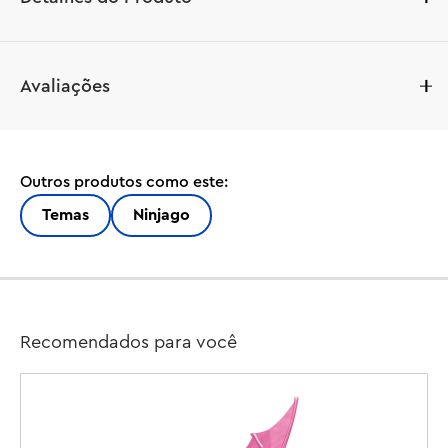
Meninos e meninas com mais de 9 anos podem desfrutar 
Avaliações
de aventuras cheias de ação da 2ª temporada do 
programa de TV NINJAGO® Dragons Rising com este 
brinquedo de aventura 4 em 1 do Ninja Team Combo 
Vehicle (71820). As crianças podem brincar com o 
Outros produtos como este:
grande brinquedo de ação do veículo NINJAGO antes de 
separá-lo em 4 veículos menores: o planador de Sora 
Temas
Ninjago
com 2 disparadores de espigas, o piloto off-road de 
Lloyd e as motocicletas de Cole e Nya.

Este conjunto de veículo vem com 6 minifiguras 
NINJAGO: os ninjas Sora, Lloyd, Nya e Cole, vestidos 
Recomendados para você
com sua armadura especial de torneio e armados com 
acessórios de espada katana, e seus rivais de batalha, um 
Wolf Mask Warrior e Wolf Mask General.
