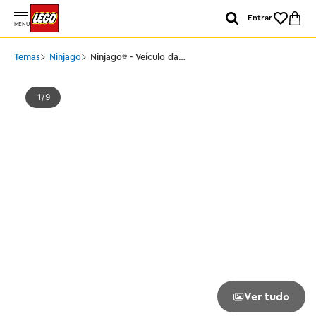
Entrar
MENU
Temas
Ninjago
Ninjago® - Veículo da
equipe Ninja
1
9
Ver tudo