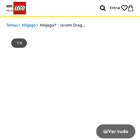
Entrar
MENU
Temas
Ninjago
Ninjago® - Jovem Dragão
Riyu
1
6
Ver tudo