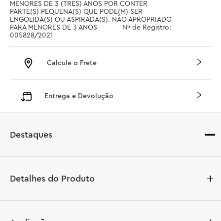
MENORES DE 3 (TRES) ANOS POR CONTER 
PARTE(S) PEQUENA(S) QUE PODE(M) SER 
ENGOLIDA(S) OU ASPIRADA(S). NÃO APROPRIADO 
PARA MENORES DE 3 ANOS		 Nº de Registro: 
005828/2021
Calcule o Frete
Entrega e Devolução
Destaques
Detalhes do Produto
Meninos e meninas com mais de 6 anos podem recriar 