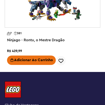
LEGO Builder, que guia você e seu filho em uma 
aventura de construção fácil e intuitiva.

Brinquedo de dragão cheio de ação para crianças – 
Meninos e meninas a partir de 6 anos podem encenar 
cenas da 2ª temporada do programa de TV NINJAGO® 
7
381
Dragons Rising com o conjunto de jogos Young Dragon 
Ninjago - Rontu, o Mestre Dragão
Riyu

Modelo de dragão articulável – As crianças podem 
R$
429
,
99
posicionar as asas, a cauda e as pernas deste brinquedo 
Adicionar Ao Carrinho
de dragão antes de colocar uma das minifiguras do 
personagem NINJAGO® em sua sela e voar alto para o 
céu

3 minifiguras – O conjunto Ninja inclui Arin armado com 
um gancho de escalada e acessório de espada katana, 
Sora com um acessório de espada katana e um Wolf 
Mask Warrior com um acessório de espada

Presente ninja – Este brinquedo ninja oferece uma 