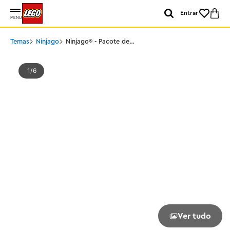
Entrar
MENU
Temas
Ninjago
Ninjago® - Pacote de
Batalha Mech de Jay
1
6
Ver tudo