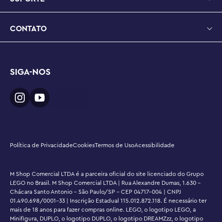
• Qualidade premium – Por mais de 6 décadas, os tijolos 
LEGO® foram feitos para garantir que eles se conectem 
CONTATO
consistentemente todas as vezes

• Garantia de segurança – os tijolos de construção 
LEGO® atendem aos rigorosos padrões de segurança 
SIGA-NOS
globais
Política de Privacidade
Cookies
Termos de Uso
Acessibilidade
M Shop Comercial LTDA é a parceira oficial do site licenciado do Grupo
LEGO no Brasil. M Shop Comercial LTDA | Rua Alexandre Dumas, 1.630 -
Chácara Santo Antonio - São Paulo/SP - CEP 04717-004 | CNPJ
01.490.698/0001-33 | Inscrição Estadual 115.012.872.118. É necessário ter
mais de 18 anos para fazer compras online. LEGO, o logotipo LEGO, a
Minifigura, DUPLO, o logotipo DUPLO, o logotipo DREAMZzz, o logotipo