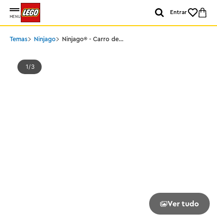
Entrar
MENU
Temas
Ninjago
Ninjago® - Carro de
Corrida Ninja EVO do Kai
1
3
Ver tudo