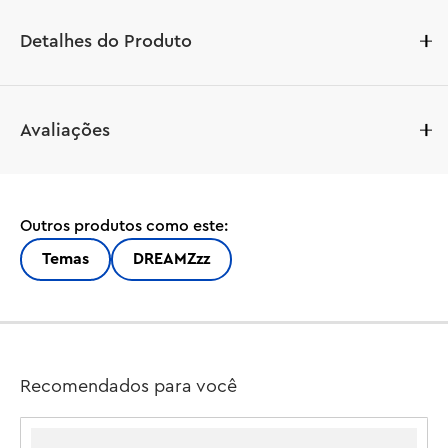
Detalhes do Produto
Deixe a criatividade das crianças dominar com este 
Avaliações
incrível conjunto de palácio LEGO® DREAMZzz™ Castelo 
Nocturnia (71486) para meninos e meninas a partir de 9 
anos. Inspirado no emocionante programa de TV, o 
castelo reconstruível apresenta 3 versões de sonho 
Outros produtos como este:
repletas de detalhes mágicos.

Temas
DREAMZzz
Os jovens sonhadores podem se divertir construindo o 
conjunto do castelo antes de reconstruí-lo como uma 
torre fortificada ou um ninho na floresta. A sua 
imaginação aumentará à medida que exploram as suas 3 
versões emocionantes e descobrem a caverna secreta, a 
Recomendados para você
sala do trono, a biblioteca e a cascata. As crianças 
também podem girar o conjunto para se concentrar em 