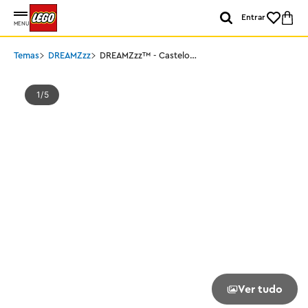
Entrar
MENU
Temas
DREAMZzz
DREAMZzz™ - Castelo
Noturno
1
5
Ver tudo