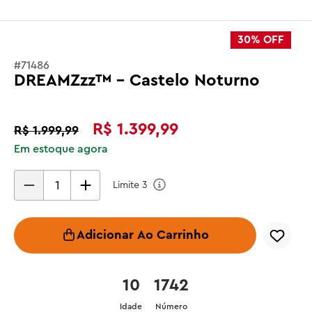
30%
OFF
#
71486
DREAMZzz™ - Castelo Noturno
R$
1
.
399
,
99
R$
1
.
999
,
99
Em estoque agora
Limite
3
Adicionar Ao Carrinho
10
1742
Idade
Número