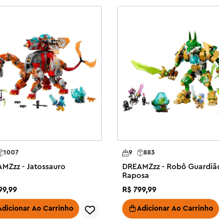
possibilidades de dramatização. 
órias, incentivando as crianças a 
 loucos.

 criatividade com os brinquedos 
inos e meninas a partir de 9 anos

olher construir um brinquedo de 
ob

rincadeiras independentes e sem 
 que as crianças construam sua 
Bruxa do Nunca dão vida à magia e 
1007
9
883
er dado como presente de feriado 
MZzz - Jatossauro
DREAMZzz - Robô Guardiã
esente para fãs de bruxas, lobos 
Raposa
99
,
99
R$
799
,
99
nstrução baseadas em histórias que 
onde as crianças podem alternar 
Adicionar Ao Carrinho
Adicionar Ao Carrinho