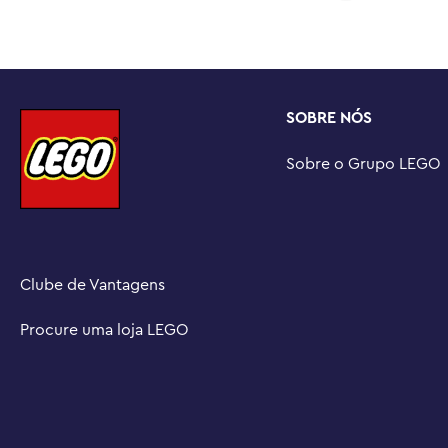
suas construções e acompanhar o progresso

Um mundo dos sonhos mais loucos das crianças – A c
desbloqueia a imaginação e permite que jovens sonhado
aventuras enquanto constroem criaturas e veículos fantá
Dimensões – Este conjunto de 457 peças mede mais de 12
SOBRE NÓS
25 cm de profundidade
Sobre o Grupo LEGO
Clube de Vantagens
Procure uma loja LEGO