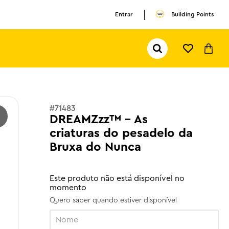
Entrar
Building Points
Pesquisar...
TERMOS MAIS BUSCADOS
1
º
olivia rodrigo
2
º
pokemon
#
71483
DREAMZzz™ - As
3
º
ferrari
criaturas do pesadelo da
Bruxa do Nunca
Este produto não está disponível no
momento
Quero saber quando estiver disponível