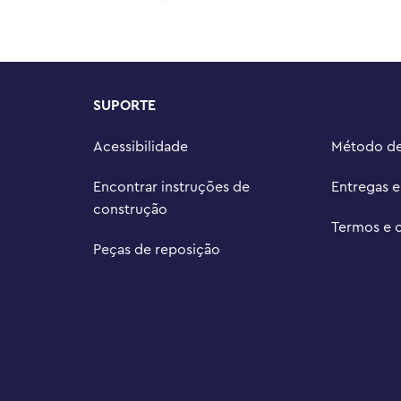
oleção LEGO® DREAMZzz™ 
res escolham suas próprias 
sticos

 cm de altura, 28 cm de largura e 
SUPORTE
Acessibilidade
Método d
Encontrar instruções de
Entregas 
construção
Termos e 
Peças de reposição