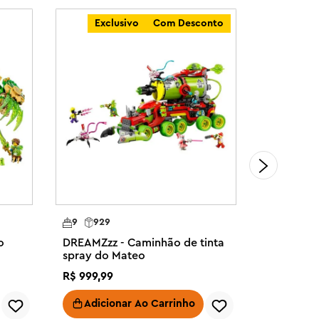
Exclusivo
Com Desconto
9
929
7
443
o
DREAMZzz - Caminhão de tinta
DREAMZzz
spray do Mateo
Fogo do 
R$
999
,
99
R$
479
,
99
Adicionar Ao Carrinho
Adici