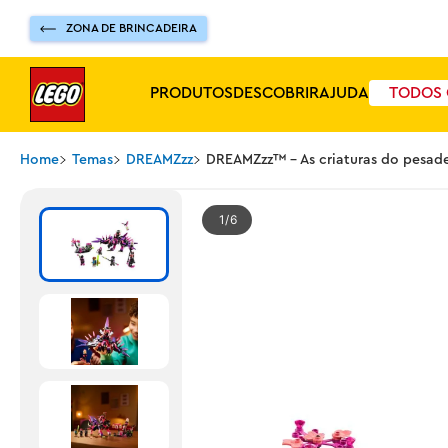
ZONA DE BRINCADEIRA
PRODUTOS
DESCOBRIR
AJUDA
TODOS 
Home
Temas
DREAMZzz
DREAMZzz™ - As criaturas do pesad
1
6