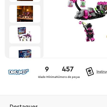
9
457
Instr
Idade Mínima
Número de peças
Destaques