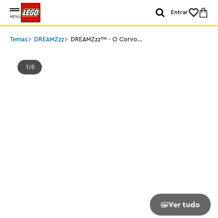
Entrar
MENU
Temas
DREAMZzz
DREAMZzz™ - O Corvo
da Meia-Noite da Bruxa
Nunca
1
6
Ver tudo