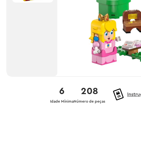
6
208
Instr
Idade Mínima
Número de peças