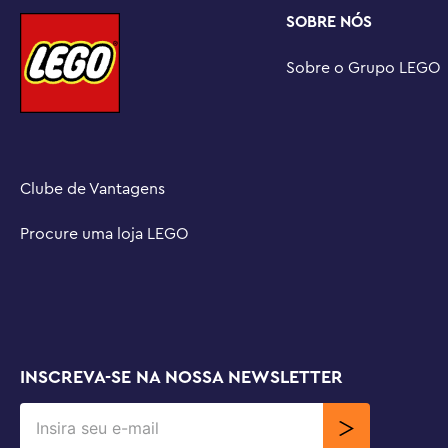
Estimule a imaginação das crianças – os conjuntos LEG
SOBRE NÓS
para brincadeiras individuais ou sociais, oferecendo dr
digitais e desafios divertidos por meio de expansão e r
Sobre o Grupo LEGO
Dimensões – O módulo de nuvem neste conjunto de 208
altura, 11 cm de largura e 7 cm de profundidade
Clube de Vantagens
Procure uma loja LEGO
INSCREVA-SE NA NOSSA NEWSLETTER