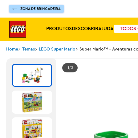
ZONA DE BRINCADEIRA
PRODUTOS
DESCOBRIR
AJUDA
TODOS 
Home
Temas
LEGO Super Mario
Super Mario™ - Aventuras c
1
3