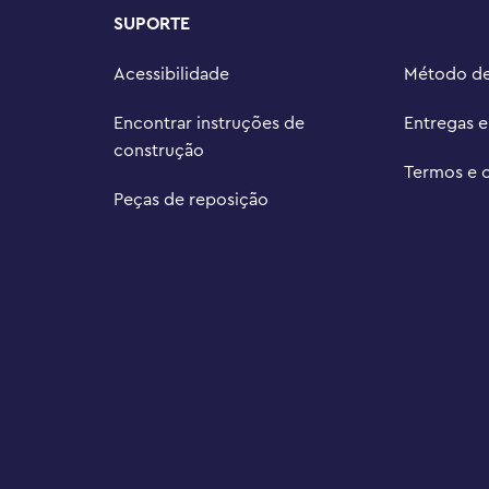
O® Super Mario™ são projetados 
SUPORTE
amatização, coleta de moedas 
econstrução

Acessibilidade
Método d
 peças mede mais de 11 cm de 
Encontrar instruções de
Entregas 
construção
Termos e 
Peças de reposição