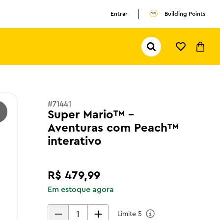
Entrar
Building Points
Pesquisar...
TERMOS MAIS BUSCADOS
1
º
olivia rodrigo
2
º
pokemon
#
71441
Super Mario™ -
3
º
copa mundo
Aventuras com Peach™
interativo
R$
479
,
99
Em estoque agora
Limite
5