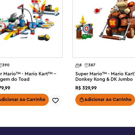
ertidas com LEGO® Peach™ 
e ajude-a a voar na nuvem de 
® LEGO inclui uma figura 
um Sapo Amarelo e uma Bolha de 
quenique, leia a carta, tire Lakitu 
ra liberar o Sapo Amarelo e 
390
8
387
dar voltas e reviravoltas na 
r Mario™ - Mario Kart™ –
Super Mario™ - Mario Kar
e usar a nuvem para prender a 
gem do Toad
Donkey Kong & DK Jumbo
79
,
99
R$
329
,
99
rinquedo de aventura LEGO® Super 
sa para meninas, meninos e 
Adicionar Ao Carrinho
Adicionar Ao Carrinho
ara obter instruções de 
lista de dispositivos Android e 