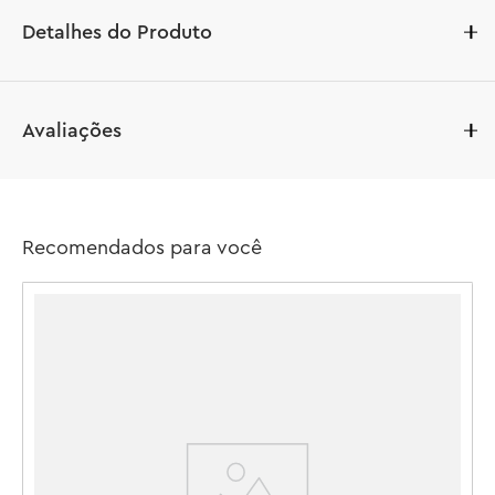
Detalhes do Produto
Dê às crianças tudo o que precisam para criar e 
Avaliações
personalizar suas próprias aventuras montáveis ??com o 
conjunto LEGO® Super Mario™ Soda Jungle Maker 
(71434). Este conjunto de brinquedos com personagens 
da Nintendo®, que é um ótimo presente para meninos, 
Outros produtos como este:
meninas e qualquer jogador a partir de 7 anos, contém 3 
figuras de brinquedo LEGO Super Mario – um Pink Shy 
Temas
LEGO Super Mario
Guy, Wiggler e Piranha Plant. Há também uma Máquina 
de Personalização para selecionar as recompensas 
oferecidas pelos 2? Blocos, um tubo especial: Speed ??
Run para desafios de velocidade, uma jangada, fogueira 
e muitos cenários de selva.

Recomendados para você
Adicione uma figura LEGO® Mario™, LEGO® Luigi™ ou 
LEGO® Peach™ (dos conjuntos 71439, 71440 ou 71441 – 