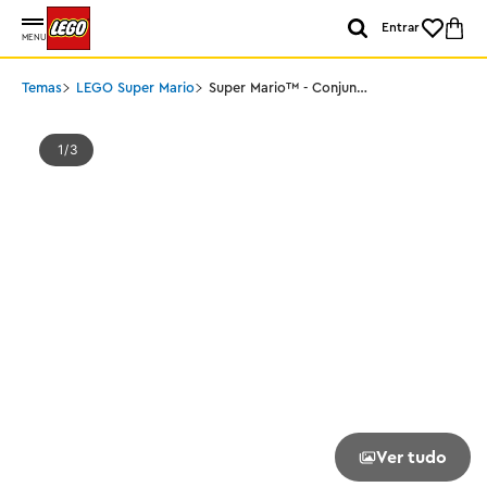
Entrar
MENU
Temas
LEGO Super Mario
Super Mario™ - Conjunto
Soda Jungle Maker
1
3
Ver tudo