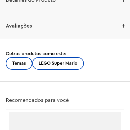
Detalhes do Produto
Crie um emocionante nível subaquático LEGO® Super 
Avaliações
Mario™ para uma caça ao tesouro com o conjunto de 
expansão Conjunto de Expansão de Aventura do 
Naufrágio Afundado de Dorrie (71432). Ande em um 
Dorrie com uma figura interativa LEGO® Mario™, LEGO® 
Outros produtos como este:
Luigi™ ou LEGO® Peach™ (figuras não incluídas) e 
explore o naufrágio. Observação: o curso inicial 71360, 
Temas
LEGO Super Mario
71387 ou 71403 é necessário para jogos interativos.

Este brinquedo de construção para crianças a partir de 7 
Recomendados para você
anos inclui 4 figuras de personagens LEGO Super 
Mario™ construídas com peças – Dorrie, Cheep Cheep, 
Cheep Chomp e Blooper. Gire a plataforma para 
descobrir o bloco de chave escondido na concha e abra 