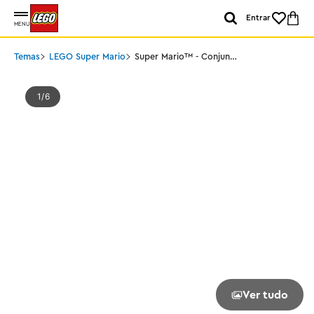
Entrar
MENU
Temas
LEGO Super Mario
Super Mario™ - Conjunto
de Expansão de
Aventura do Naufrágio
Afundado de Dorrie
1
6
Ver tudo