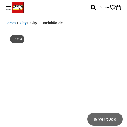
Entrar
MENU
Temas
City
City - Caminhão de
bombeiros do aeroporto
1
14
Ver tudo