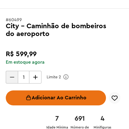
#
60499
City - Caminhão de bombeiros
do aeroporto
R$
599
,
99
Em estoque agora
Limite
2
Adicionar Ao Carrinho
7
691
4
Idade Mínima
Número de
Minifiguras