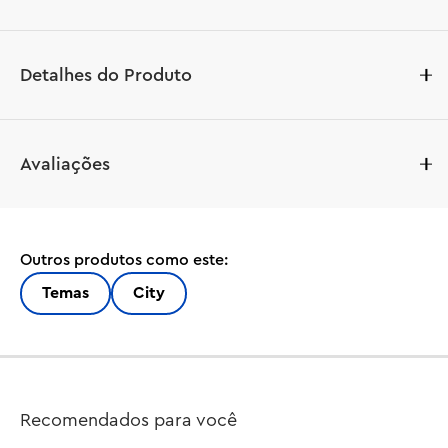
Detalhes do Produto
Mobilize o Caminhão de Bombeiros do Aeroporto 
Avaliações
LEGO® City (60499) para crianças a partir de 7 anos. Este 
brinquedo realista de veículo de emergência apresenta 
um extintor de 360° no teto, compartimentos laterais 
que abrem para equipamentos e ferramentas. As 
Outros produtos como este:
crianças podem girar um botão para dirigir o caminhão, 
lançar jatos de água do extintor e remover o motor para 
Temas
City
reparos. O caminhão de brinquedo vem com 8 pneus de 
borracha robustos e uma cabine detalhada com assentos 
para as 4 minifiguras de bombeiros. Basta adicionar uma 
pitada de imaginação para criar horas de aventuras 
heroicas de combate a incêndios. Este conjunto de 
Recomendados para você
construção de caminhão de brinquedo é um ótimo 