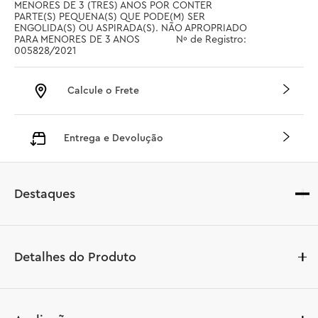
MENORES DE 3 (TRES) ANOS POR CONTER 
PARTE(S) PEQUENA(S) QUE PODE(M) SER 
ENGOLIDA(S) OU ASPIRADA(S). NÃO APROPRIADO 
PARA MENORES DE 3 ANOS		 Nº de Registro: 
005828/2021
Calcule o Frete
Entrega e Devolução
Destaques
Detalhes do Produto
Crianças a partir de 5 anos que adoram carrinhos de 