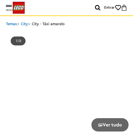
Entrar
MENU
Temas
City
City - Táxi amarelo
1
9
Ver tudo