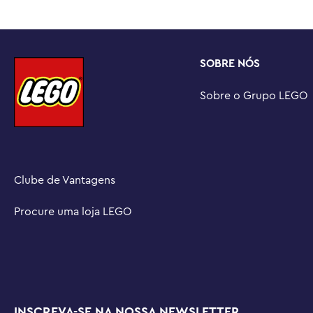
Guia digital divertido – O aplicativo LEGO® Builder guia
construção intuitiva com ferramentas que permitem que
e acompanhe seu progresso enquanto constrói

SOBRE NÓS
Uma cidade sem limites – LEGO® City é um lugar onde as
imaginação sem limites, com veículos de brinquedo, est
Sobre o Grupo LEGO
inspiram a construir, criar, explorar e brincar

Dimensões – O edifício de escritórios neste conjunto de
(22 cm) de altura, 14,5 pol. (37 cm) de largura e 11 pol.
Clube de Vantagens
Procure uma loja LEGO
INSCREVA-SE NA NOSSA NEWSLETTER