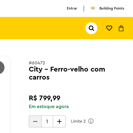
Entrar
Building Points
Pesquisar...
TERMOS MAIS BUSCADOS
1
º
olivia rodrigo
2
º
pokemon
#
60472
City - Ferro-velho com
3
º
ferrari
carros
R$
799
,
99
Em estoque agora
Limite
2