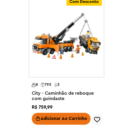
Com Desconto
uras realistas e personagens 
em adicionar este conjunto LEGO 
City para expandir o mundo de 
 7 anos – Apresente às crianças o 
o de brinquedos LEGO® City 
nclui tudo o que as crianças 
om um guindaste de garra, 
s de trabalhadores

 para brincadeiras realistas – As 
8
793
3
arrinhos de brinquedo para o 
City - Caminhão de reboque
s em cubos de sucata

com guindaste
 ferro-velho vem com acessórios 
R$
759
,
99
ntas, incluindo uma furadeira, 
Adicionar Ao Carrinho
edo de construção LEGO® como um 
 meninas de 7 anos ou mais
