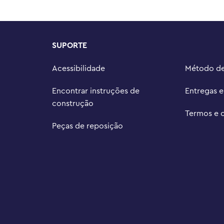
 seu filho em uma aventura de 
 ele amplie e gire modelos em 3D 
SUPORTE
 crianças podem dar asas à sua 
ruturas e personagens que as 
Acessibilidade
Método d
 871 peças mede mais de 8,5 pol. 
Encontrar instruções de
Entregas 
 (28 cm) de profundidade
construção
Termos e 
Peças de reposição