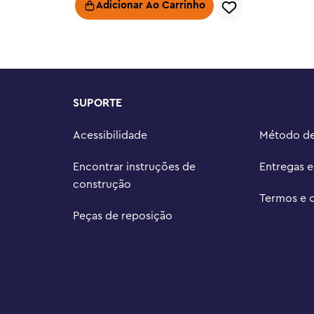
nças – Dê este conjunto de 
Adicionar Ao Carrinho
ersário para meninos e meninas 
diversão e aventuras ao adicionar 
ros conjuntos de brinquedos 
SUPORTE
 crianças podem dar asas à sua 
ruturas e cidadãos que as motivam 
Acessibilidade
Método d
uedo neste conjunto LEGO® City 
Encontrar instruções de
Entregas 
omprimento e 6 cm de largura
construção
Termos e 
Peças de reposição