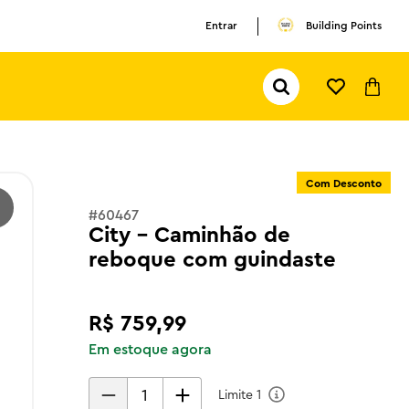
Entrar
Building Points
Pesquisar...
TERMOS MAIS BUSCADOS
1
º
olivia rodrigo
Com Desconto
2
º
pokemon
#
60467
3
º
copa mundo
City - Caminhão de
reboque com guindaste
R$
759
,
99
Em estoque agora
Limite
1