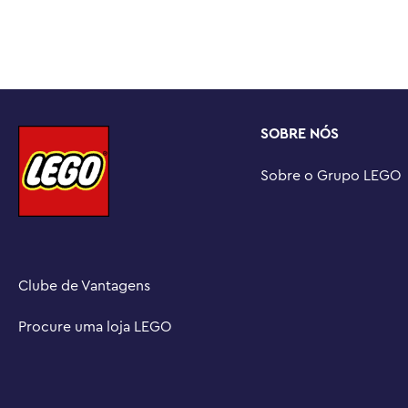
Um presente divertido de Natal ou aniversário para cria
caminhão de resgate como um presente de Natal ou aniv
de 8 anos ou mais

Expanda a brincadeira – As crianças podem liberar mais 
este conjunto de construção de caminhão modelo a out
(vendidos separadamente) da linha LEGO® City

SOBRE NÓS
Uma cidade sem limites – LEGO® City é um lugar onde as
imaginação sem limites, com veículos de brinquedo, est
Sobre o Grupo LEGO
a construir, criar, explorar e brincar.

Dimensões – O caminhão de reboque giratório de brinq
de 793 peças mede mais de 9 cm de altura, 28 cm de c
Clube de Vantagens
Procure uma loja LEGO