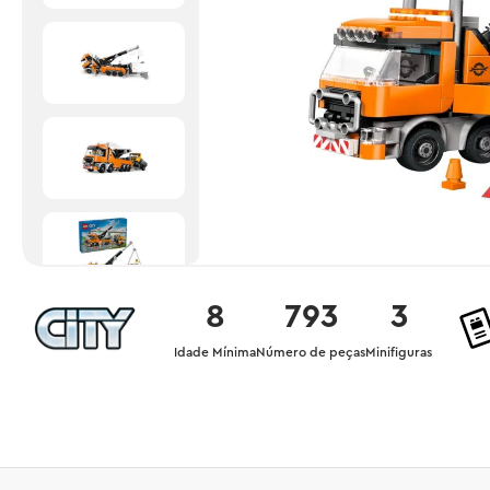
8
793
3
Idade Mínima
Número de peças
Minifiguras