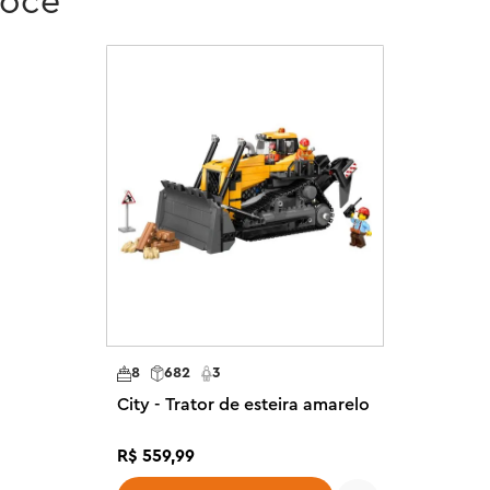
você
dos terrestres, aéreos e 
tivas sem limites. As crianças 
ção a outros conjuntos (vendidos 
undo de brincadeiras. O conjunto 
 fascinadas por caminhões grandes 
 LEGO® City Heavy-Duty Recovery 
s

os inclui tudo o que as crianças 
rio e um caminhão basculante, 
ão e 3 minifiguras.

 As crianças podem acionar os 
8
682
3
aste 360° e operar a plataforma de 
City - Trator de esteira amarelo
 basculante para reboque

ânsito, 2 telefones, um walkie-
R$
559
,
99