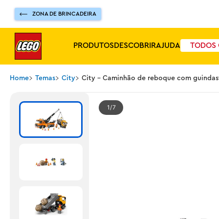
ZONA DE BRINCADEIRA
PRODUTOS
DESCOBRIR
AJUDA
TODOS 
Home
Temas
City
City - Caminhão de reboque com guindas
1
7