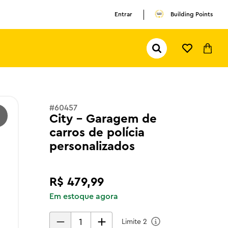
Entrar
Building Points
Pesquisar...
TERMOS MAIS BUSCADOS
1
º
olivia rodrigo
2
º
pokemon
#
60457
City - Garagem de
3
º
ferrari
carros de polícia
personalizados
R$
479
,
99
Em estoque agora
Limite
2