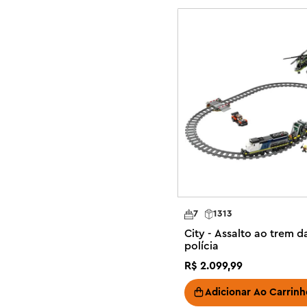
progresso enquanto constroem.

Os conjuntos LEGO City oferecem aventuras de construç
para diversão criativa sem limites. Adicione este conjun
(vendidos separadamente) da linha LEGO City para aven
contém 489 peças.

Brinquedo de garagem de carros de heróis da polícia LE
os terrenos aguarda com a Garagem de Carros de Políci
heróis da vida real com 6 anos ou mais

O que vem na caixa? – Inclui uma garagem de brinqued
modulares e uma viatura policial com uma variedade de 
de minifiguras de chefe de polícia, motorista e 2 mecâni
7
1313
Características e funções – As crianças podem dirigir o 
City - Assalto ao trem d
plataforma giratória da oficina e adicionar acessórios 
polícia
operações na estrada, off-road, na neve e no ar

R$
2
.
099
,
99
Acessórios para minifiguras – Este conjunto de brinque
LEGO® divertidos, incluindo uma chave inglesa, um mar
Adicionar Ao Carrinh