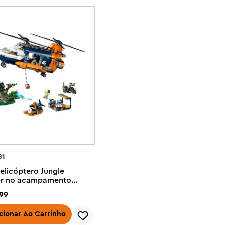
81
Helicóptero Jungle
er no acampamento
99
cionar Ao Carrinho