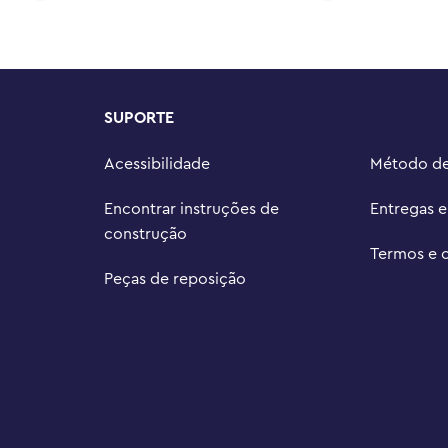
herói do dia a dia com este 
vertida de presente de Natal ou 
diversão e aventuras ao adicionar 
SUPORTE
nte) da linha

 crianças podem dar asas à sua 
Acessibilidade
Método d
sonagens de brinquedo que as 
Encontrar instruções de
Entregas 
ce de 489 peças mede mais de 11 
construção
.
Termos e 
Peças de reposição