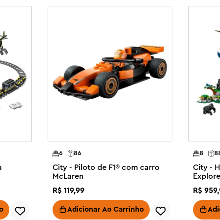
ão e brincadeira repletas de ação 
to de brinquedo policial a outros 
turas ainda maiores! O conjunto 
GO® City - Ação policial em todos 
a Personalizada LEGO City para 
o com seções de parede 
acessórios personalizados, além 
cos.

6
86
8
8
carrinho de brinquedo na 
a
City - Piloto de F1® com carro
City - 
personalizados para emocionantes 
McLaren
Explor
base
R$
119
,
99
R$
959
,
dos policiais vem com acessórios 
telo, algemas, um donut e uma 
o
Adicionar Ao Carrinho
Adi