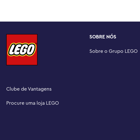
xícara

Um presente divertido para crianças – Surpreenda o seu 
conjunto de brinquedos LEGO® City Police, uma ideia di
aniversário para crianças a partir dos 6 anos.

Expanda a brincadeira – As crianças podem liberar mais 
SOBRE NÓS
este conjunto LEGO® City a outros (vendidos separadame
Sua cidade sem limites – LEGO® City é um lugar onde as
Sobre o Grupo LEGO
imaginação sem limites, com veículos, estruturas e per
inspiram a construir, criar, explorar e brincar

Dimensões – A garagem neste conjunto LEGO® City Poli
cm de altura, 42 cm de largura e 21 cm de profundidade
Clube de Vantagens
Procure uma loja LEGO