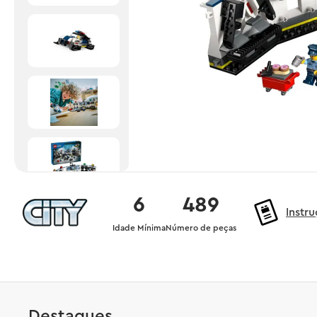
6
489
Instr
Idade Mínima
Número de peças
Destaques