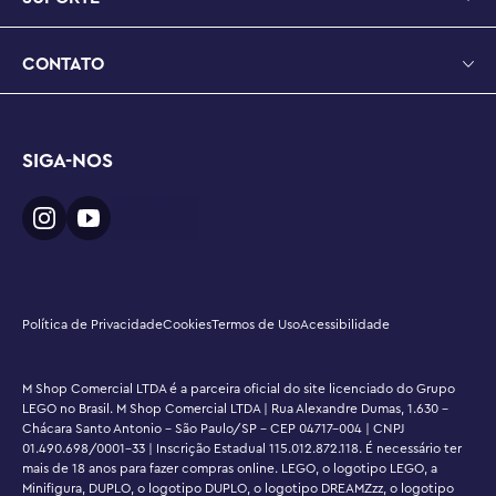
vida por meio de brincadeiras criativas e abertas

Dimensões – O caminhão de reboque neste conjunto 
CONTATO
LEGO® City de 101 peças mede mais de 7 cm de altura, 
16 cm de comprimento e 7 cm de largura
SIGA-NOS
Política de Privacidade
Cookies
Termos de Uso
Acessibilidade
M Shop Comercial LTDA é a parceira oficial do site licenciado do Grupo
LEGO no Brasil. M Shop Comercial LTDA | Rua Alexandre Dumas, 1.630 -
Chácara Santo Antonio - São Paulo/SP - CEP 04717-004 | CNPJ
01.490.698/0001-33 | Inscrição Estadual 115.012.872.118. É necessário ter
mais de 18 anos para fazer compras online. LEGO, o logotipo LEGO, a
Minifigura, DUPLO, o logotipo DUPLO, o logotipo DREAMZzz, o logotipo