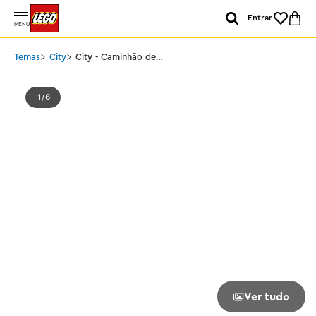
Entrar
MENU
Temas
City
City - Caminhão de
reboque e carro
esportivo
1
6
Ver tudo