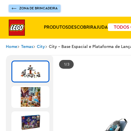
ZONA DE BRINCADEIRA
PRODUTOS
DESCOBRIR
AJUDA
TODOS 
Home
Temas
City
City - Base Espacial e Plataforma de La
1
3