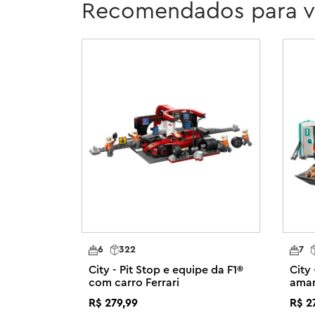
Recomendados para 
Builder. Aqui eles podem ampliar e girar conjuntos em 3
os ângulos à medida que são construídos.

Os conjuntos espaciais LEGO City vêm com veículos reali
personagens inspiradores para brincadeiras imaginativas
conjunto inclui o elemento especial de bloqueio de ar 
conjuntos LEGO compatíveis com tema espacial (vendid
ainda maiores!

Brinquedo de exploração espacial – O conjunto LEGO® 
Launchpad para maiores de 8 anos está repleto de recurs
com tema espacial

O que há neste conjunto espacial LEGO® City? – Tudo o 
construir uma base espacial de brinquedo com um guinda
espacial, plataforma de lançamento, caminhão, cenário p
6
322
7
2 figuras alienígenas

City - Pit Stop e equipe da F1®
City
Diversão para fãs de naves espaciais e brincadeiras imag
com carro Ferrari
amar
operar o guindaste de torre de 360° e abrir a base para 
R$
279
,
99
R$
2
equipamentos, um laboratório de ciências detalhado e 