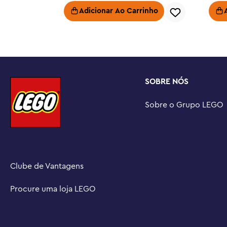
Guia de construção digital – Leve seu pequeno entusias
Adicionar Ao Carrinho
aventura de construção com o aplicativo 3D LEGO® Buil
modelos de todos os ângulos enquanto constroem

Um presente para os amantes do espaço - Faça de qualqu
este conjunto de brinquedos espaciais como um present
espaciais legais a partir de 8 anos

SOBRE NÓS
Conecte-se a outros conjuntos LEGO® (vendidos separa
conjunto apresenta o sistema de bloqueio de ar espacia
Sobre o Grupo LEGO
conjuntos compatíveis com tema espacial

Brincadeira sem limites – Os conjuntos espaciais LEGO® 
estruturas detalhadas e personagens inspiradores que fu
brincadeiras imaginativas sem limites

Dimensões – A base espacial, incluindo o guindaste nes
Clube de Vantagens
mais de 33 cm (13 pol.) de altura, 19 cm (7,5 pol.) de largu
profundidade
Procure uma loja LEGO