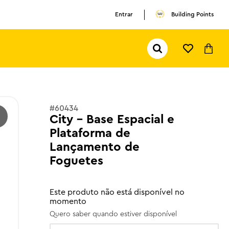
Entrar
Building Points
Pesquisar...
TERMOS MAIS BUSCADOS
1
º
olivia rodrigo
2
º
pokemon
#
60434
City - Base Espacial e
3
º
ferrari
Plataforma de
Lançamento de
Foguetes
Este produto não está disponível no
momento
Quero saber quando estiver disponível