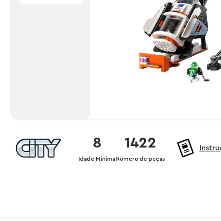
8
1422
Instr
Idade Mínima
Número de peças