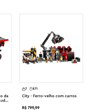
7
871
ão da
City - Ferro-velho com carros
Audi
R$
799
,
99