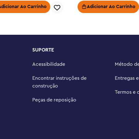
ta do espaço em uma divertida 
Adicionar Ao Carrinho
Adicionar Ao Carrinho
der, onde as crianças podem ver 
er dia um dia especial ao dar 
e para fãs de brinquedos 
SUPORTE
damente) – O foguete neste 
l para conexão com outros 
Acessibilidade
Método d
City vêm com veículos realistas, 
Encontrar instruções de
Entregas 
ndem fantasia e realidade para 
construção
Termos e 
te conjunto de 1.422 peças, mede 
Peças de reposição
ra e 29 cm (11,5 pol.) de 