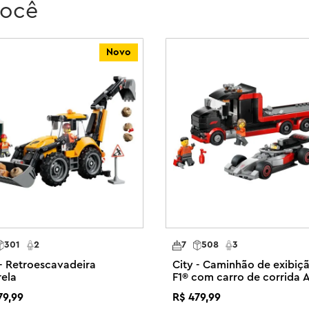
você
D para visualizar modelos de todos 
Novo
stas, estruturas detalhadas e 
 sem limites. O foguete neste 
espacial para conexão com outros 
os separadamente) para aventuras 
City Space Base e Rocket 
os para brincadeiras ilimitadas 
que as crianças precisam para 
ste de torre de 360°, nave 
lanetário, 6 minifiguras, um robô e 
301
2
7
508
3
 - Retroescavadeira
City - Caminhão de exibiç
inativas – As crianças podem 
ela
F1® com carro de corrida 
acessar um carrossel de 
F1®
79
,
99
R$
479
,
99
uma área de recreação
