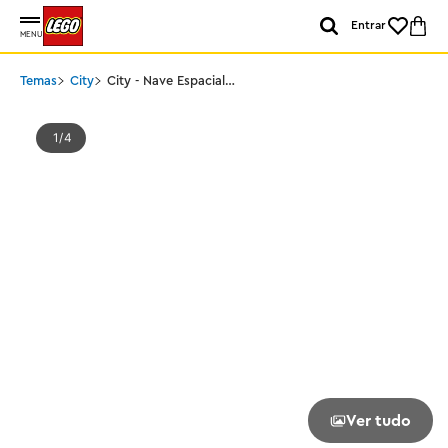
Entrar
MENU
Temas
City
City - Nave Espacial
Interestelar
1
4
Ver tudo