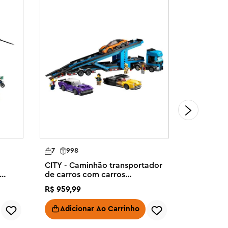
Com Des
7
998
7
598
CITY - Caminhão transportador
CIty - Ar
de carros com carros
Giro Dupl
esportivos
R$
959
,
99
R$
1
.
599
,
9
Adicionar Ao Carrinho
Adici