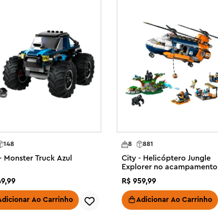
elente presente para qualquer 
 personagens inspiradores que 
vas sem limites. As crianças podem 
te) na linha espacial LEGO City 
Ofereça ao seu explorador 
 conjunto de brinquedos LEGO City 
de 4 anos

 o que as crianças precisam para 
enas de escavação, um meteorito 
 de tripulação espacial e uma 
148
8
881
 - Monster Truck Azul
City - Helicóptero Jungle
usar uma nave espacial em um 
Explorer no acampamento
ntendo cristais de energia de 
base
49
,
99
R$
959
,
99
e conjunto LEGO® City para 
Adicionar Ao Carrinho
Adicionar Ao Carrinho
guia de construção pictórico 