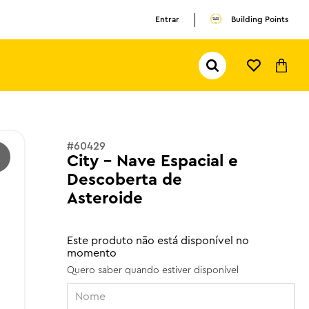
Entrar
Building Points
Pesquisar...
TERMOS MAIS BUSCADOS
1
º
olivia rodrigo
2
º
pokemon
#
60429
3
º
ferrari
City - Nave Espacial e
Descoberta de
Asteroide
Este produto não está disponível no
momento
Quero saber quando estiver disponível