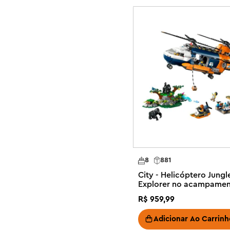
estruturas realistas e personagens divertidos que inspi
adicionar este conjunto de guindaste LEGO City a outro
separadamente) da linha LEGO City para expandir o mun
brincadeira.

Conjunto de brinquedo para guindaste de construção – C
ainda mais divertido com o conjunto Guindaste de Con
para meninos e meninas a partir de 9 anos

O que está na caixa? - Este brinquedo de veículo de con
que as crianças precisam para construir um guindaste m
brinquedo e 4 minifiguras de trabalhadores da constru
Brinquedos LEGO® City inspirados em veículos e máquina
as pernas de apoio, girar a cabine, estender e girar a la
8
881
Brinquedo de construção com acessórios divertidos – 
City - Helicóptero Jungl
de minifiguras LEGO® para brincadeiras de faz de conta,
Explorer no acampame
arquitetônica de brinquedo, chave inglesa e walkie-talki
base
R$
959
,
99
Um presente criativo para crianças a partir de 9 anos – 
especial ao dar este conjunto LEGO® como presente par
Adicionar Ao Carrinh