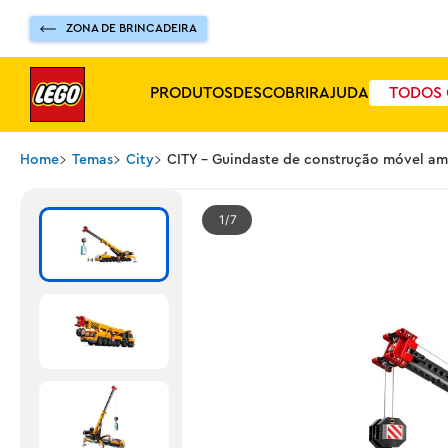
ZONA DE BRINCADEIRA
PRODUTOS
DESCOBRIR
AJUDA
TODOS 
Home
Temas
City
CITY - Guindaste de construção móvel am
1
7