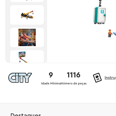
9
1116
Instr
Idade Mínima
Número de peças
Destaques