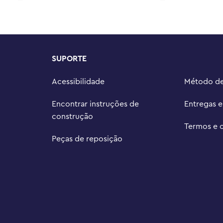
ais diversão e aventuras ao 
te) da linha LEGO® City

ianças podem dar asas à sua 
s que as motivam a construir, 
SUPORTE
estendidos) neste conjunto LEGO® 
Acessibilidade
Método d
cm de comprimento e 25 cm de 
Encontrar instruções de
Entregas 
construção
Termos e 
Peças de reposição