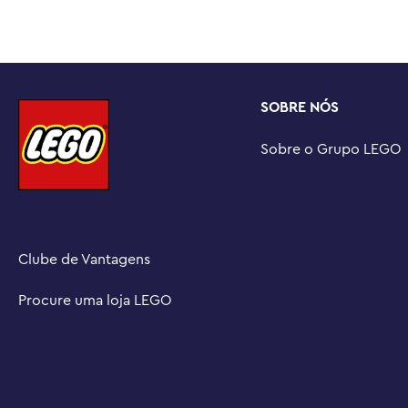
construção legais

Brinque sem limites – As crianças podem mergulhar em m
adicionar este conjunto a outros (vendidos separadamen
Bem-vindo à LEGO® City – Descubra um lugar onde as cr
imaginação ilimitada, com estruturas, veículos e cidadão
SOBRE NÓS
criar, explorar e brincar

Dimensões – O guindaste (com lança e estabilizadores 
Sobre o Grupo LEGO
City de 1.116 peças mede mais de 68 cm de altura, 48 
largura
Clube de Vantagens
Procure uma loja LEGO