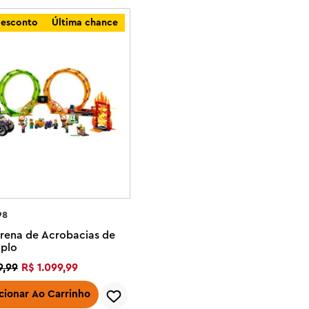
esconto
Última chance
98
Arena de Acrobacias de
uplo
9
,
99
R$
1
.
099
,
99
cionar Ao Carrinho