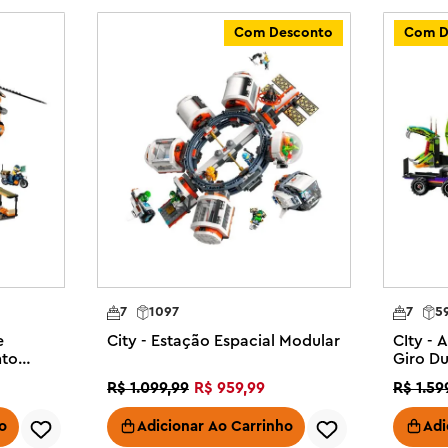
ram sem limites. As crianças podem 
Com Desconto
Com D
s conjuntos (vendidos 
do de possibilidades de 
onstruir sua própria cidade é 
strução Móvel Amarelo LEGO® City 
strução LEGO® City inclui tudo o 
óvel detalhado, porta-penico de 
ção LEGO

s reais – As crianças podem abrir 
nça 360° e operar o guincho

7
1097
7
5
Este conjunto vem com acessórios 
e
City - Estação Espacial Modular
CIty - 
 incluindo uma planta 
nto
Giro D
e

R$
1
.
099
,
99
R$
959
,
99
R$
1
.
59
Faça de qualquer dia um dia 
a fãs de brinquedos de 
o
Adicionar Ao Carrinho
Adi