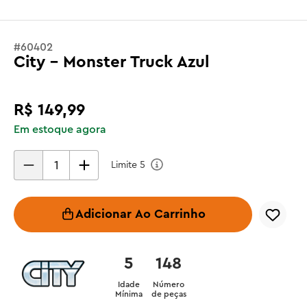
#
60402
City - Monster Truck Azul
R$
149
,
99
Em estoque agora
Limite
5
Adicionar Ao Carrinho
5
148
Idade
Número
Mínima
de peças