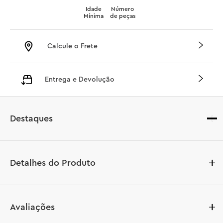
Idade
Número
Mínima
de peças
Calcule o Frete
Entrega e Devolução
Destaques
Detalhes do Produto
Aventuras no estilo Velho Oeste aguardam crianças a 
Avaliações
partir de 4 anos neste brinquedo de construção LEGO® | 
Disney e Pixar Toy Story 5 Rancho do Blaze (43304). Este 