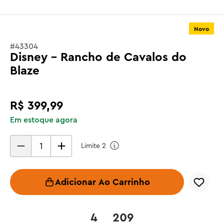
Novo
#
43304
Disney - Rancho de Cavalos do
Blaze
R$
399
,
99
Em estoque agora
Limite
2
Adicionar Ao Carrinho
4
209