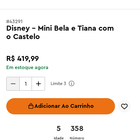
#
43291
Disney - Mini Bela e Tiana com
o Castelo
R$
419
,
99
Em estoque agora
Limite
3
Adicionar Ao Carrinho
5
358
Idade
Número