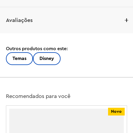
Compartilhe o amor pelas Princesas da Disney com fãs a 
Avaliações
partir de 5 anos de idade com este conjunto de 
construção LEGO® | Disney Princess Mini Bela e Tiana 
com Castelo (43291). As miniaturas da Bela e da Tiana, 
personagens do filme, inspiram brincadeiras de contar 
Outros produtos como este:
histórias com o livro e a colher inclusos. Cada 
personagem tem braços articulados e pode segurar um 
Temas
Disney
acessório. O castelo para construir possui 3 andares e 
inclui espaços com cores coordenadas para cada 
personagem da coleção. A torre central tem uma 
plataforma giratória para exibir qualquer uma das 
personagens da série. Realize o sonho de uma criança de 
Recomendados para você
brincar com as Princesas da Disney com um brinquedo 
de construção que é uma ótima ideia de presente de 
Novo
aniversário ou de Natal para meninas e meninos. O 
conjunto de peças LEGO é compatível com outros 
conjuntos de construção LEGO | Disney, vendidos 