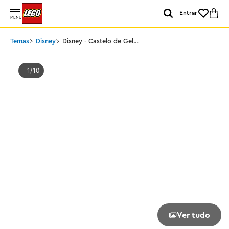
Entrar
MENU
Temas
Disney
Disney - Castelo de Gelo
da Elsa e Aventura na
Neve
1
10
Ver tudo