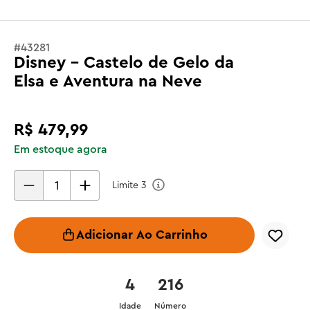
#
43281
Disney - Castelo de Gelo da
Elsa e Aventura na Neve
R$
479
,
99
Em estoque agora
Limite
3
Adicionar Ao Carrinho
4
216
Idade
Número