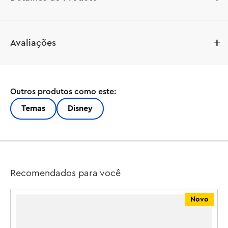
Presenteie crianças a partir de 4 anos com este 
Avaliações
brinquedo de construção LEGO® | Disney Frozen Castelo 
de Gelo e Aventura na Neve da Elsa (43281). Incentive a 
brincadeira com 7 personagens LEGO | Disney Frozen: 
Elsa, Anna, Olaf, Bruni e 3 Snowgies, além de um castelo 
Outros produtos como este:
de 2 andares com sala do trono, varanda, 2 camas e 
cozinha. Há uma pista separada com escada e 3 trenós 
Temas
Disney
onde qualquer um dos personagens incluídos pode 
passear. Satisfaça o amor das crianças por Frozen da 
Disney com um brinquedo de construção de castelo que 
é uma ótima ideia de presente de aniversário para 
meninas e meninos, e funciona com outros conjuntos de 
Recomendados para você
construção LEGO | Disney (vendidos separadamente). 5 
peças iniciais ajudam as crianças a começar com o pé 
Novo
direito, e cada saco de peças contém 1 modelo para 
construir e um personagem para que a brincadeira 