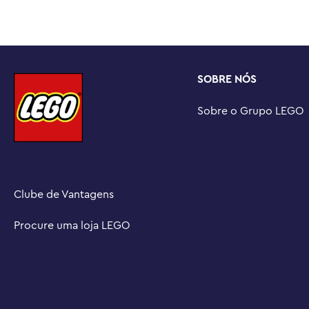
Presente LEGO® | Disney Branca de Neve para crianças – 
além de 2 personagens icônicos da Disney, fazem deste
presente para uma ocasião especial para meninas, menin
mais

SOBRE NÓS
Uma mão amiga – Descubra instruções intuitivas no apli
construtores podem ampliar e girar modelos em 3D, moni
Sobre o Grupo LEGO
conjuntos à medida que desenvolvem novas habilidades
Desenvolva habilidades para a vida – Com 2 miniboneca
uma caixa de joias e uma pulseira para decorar, este c
brincadeiras criativas e habilidades vitais para a vida po
Medidas – Este conjunto de construção de 358 peças inc
Clube de Vantagens
mais de 4,5 pol. (11 cm) de altura, 6,5 pol. (17 cm) de larg
profundidade
Procure uma loja LEGO