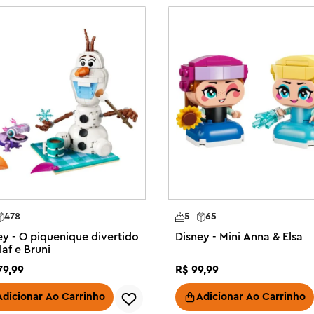
ney.

cil e intuitiva com o aplicativo 
D, salvar conjuntos e 
ve para crianças – Inspire 
junto de brinquedos de construção 
ão enquanto as crianças imaginam 
com tampa com fechadura, uma 
ini-bonecas LEGO® | Disney da 
478
5
65
m uma corrente para trancar a 
ey - O piquenique divertido
Disney - Mini Anna & Elsa
m iniciadores de brincadeira e 
af e Bruni
as

79
,
99
R$
99
,
99
 de construção LEGO® | Disney 
órias com a Branca de Neve e a 
Adicionar Ao Carrinho
Adicionar Ao Carrinho
 tesouros
