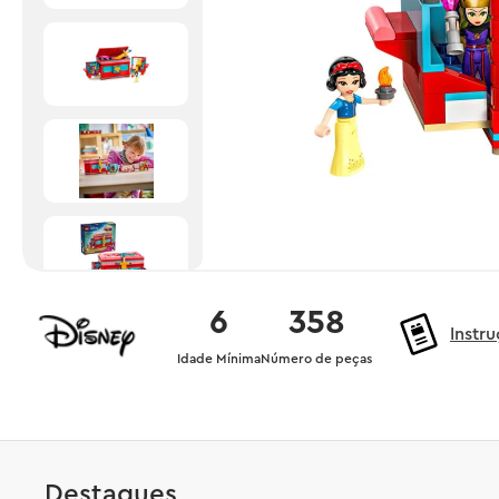
6
358
Instr
Idade Mínima
Número de peças
Destaques