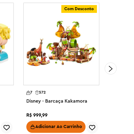
Com Desconto
7
572
6
310
Disney - Barcaça Kakamora
Disney - 
Antônio
R$
999
,
99
R$
379
,
99
Adicionar Ao Carrinho
Adici