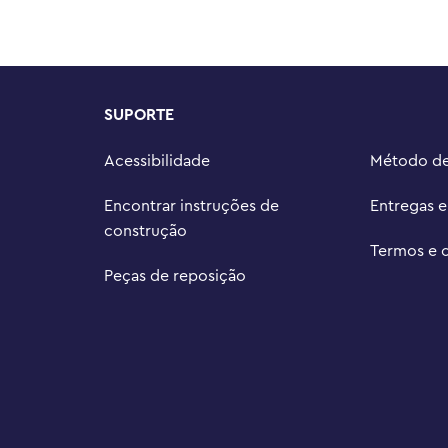
Uma caixa de joias detalhada, 
 conjunto de construção um 
os e fãs da Disney com 6 anos ou 
SUPORTE
cativo LEGO® Builder, onde os 
torar seu progresso e salvar 
Acessibilidade
Método d


s LEGO® | Disney Branca de Neve, 
Encontrar instruções de
Entregas 
onjunto de construção promove 
construção
r meio da diversão

Termos e 
lui uma caixa de joias que mede 
Peças de reposição
ura e 4 pol. (10 cm) de 