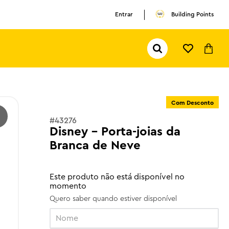
Entrar
Building Points
Pesquisar...
TERMOS MAIS BUSCADOS
1
º
olivia rodrigo
2
º
pokemon
Com Desconto
3
º
ferrari
#
43276
Disney - Porta-joias da
Branca de Neve
Este produto não está disponível no
momento
Quero saber quando estiver disponível