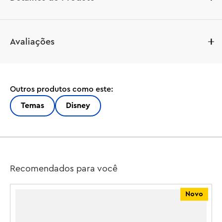
Descubra um mundo mágico para crianças e fãs da 
Avaliações
Disney neste conjunto de construção de castelo LEGO® 
| Disney Princess Castle & Royal Pets (43267). Esta ideia 
de presente para meninas e meninos a partir de 6 anos 
apresenta um castelo com cômodos para cada princesa 
Outros produtos como este:
e que se fecha para exibição. Há muitos acessórios e 
funções, incluindo um arco de lançamento, túnel de 
Temas
Disney
cachoeira, móveis removíveis e muito mais. O 
brinquedo montável inclui 5 personagens minibonecas 
LEGO | Disney: Ariel, Rapunzel, Mulan, Jasmine e Moana, 
além de 5 personagens animais LEGO | Disney: Linguado, 
Pascal, Rajah, Pua e o primeiro personagem Mushu.

Recomendados para você
Este conjunto de castelo montável de brinquedo das 
Novo
Princesas Disney para crianças é uma ideia divertida de 
presente para meninas e meninos, para brincadeiras sem 