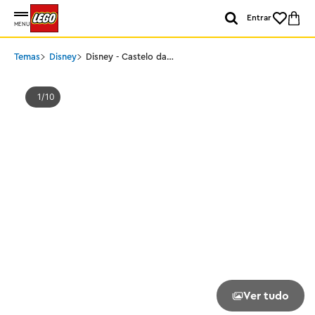
Entrar
MENU
Temas
Disney
Disney - Castelo da
Princesa e Animais de
Estimação Reais
1
10
Ver tudo