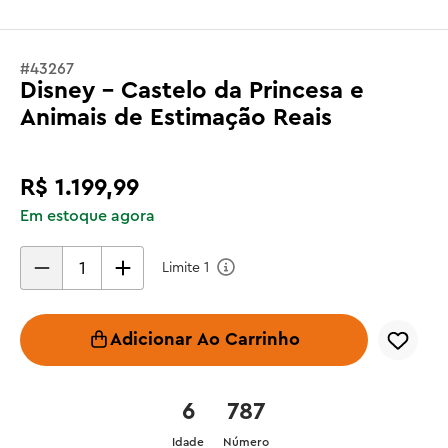
#
43267
Disney - Castelo da Princesa e
Animais de Estimação Reais
R$
1
.
199
,
99
Em estoque agora
Limite
1
Adicionar Ao Carrinho
6
787
Idade
Número