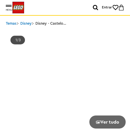
Entrar
MENU
Temas
Disney
Disney - Castelo
Congelado de Arendelle
1
3
Ver tudo