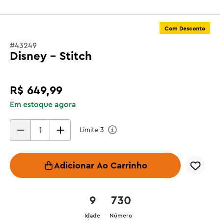
Com Desconto
#
43249
Disney - Stitch
R$
649
,
99
Em estoque agora
Limite
3
Adicionar Ao Carrinho
9
730
Idade
Número