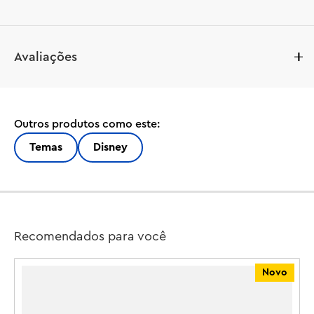
Atraia crianças mais velhas e fãs de Lilo e Stitch com 
Avaliações
mais de 9 anos com este conjunto de brincar e exibir 
LEGO® | Disney Stitch (43249), apresentando um 
personagem Stitch. O extraterrestre incorrigível do 
filme de sucesso da Disney, vestido com uma camisa 
Outros produtos como este:
havaiana, tem orelhas móveis e uma cabeça giratória, 
uma casquinha de sorvete para construir que o 
Temas
Disney
personagem pode segurar e uma flor para construir que 
pode ser adicionada ou removida.

Este kit de construção infantil fica ótimo em qualquer 
ambiente e é uma ideia divertida de presente da Disney 
Recomendados para você
para crianças mais velhas e amantes do cinema enquanto 
montam o personagem para construir. Fãs de crianças e 
Novo
adultos apreciarão os detalhes de um brinquedo de 
construção que lhes permite construir e brincar juntos 