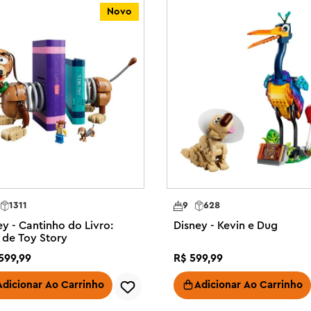
Novo
apidamente com 3 minibonecas 
e uma figura LEGO de Sebastião, o 
ue irá maravilhar crianças de 
lme maior de 5 anos um presente 
este conjunto LEGO® | Disney O 
s inclui uma estátua giratória, um 
1311
9
628
onderijos para um livro e mapa. 
ey - Cantinho do Livro:
Disney - Kevin e Dug
cadeira acabar

k de Toy Story
599
,
99
R$
599
,
99
n de A Pequena Sereia, o livro 
 uma figura LEGO® de Sebastião, o 
Adicionar Ao Carrinho
Adicionar Ao Carrinho