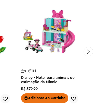
4
161
9
784
Disney - Hotel para animais de
Disney - 
estimação da Minnie
R$
379
,
99
R$
649
,
99
Adicionar Ao Carrinho
Adici