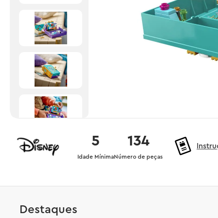
5
134
Instr
Idade Mínima
Número de peças
Destaques