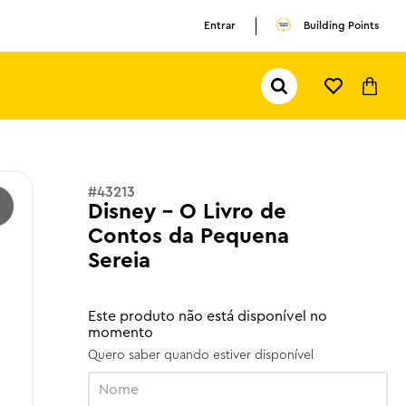
Entrar
Building Points
Pesquisar...
TERMOS MAIS BUSCADOS
1
º
olivia rodrigo
2
º
pokemon
#
43213
Disney - O Livro de
3
º
copa mundo
Contos da Pequena
Sereia
Este produto não está disponível no
momento
Quero saber quando estiver disponível