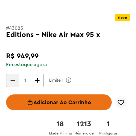
Novo
#
43025
Editions - Nike Air Max 95 x
R$
949
,
99
Em estoque agora
Limite
1
Adicionar Ao Carrinho
18
1213
1
Idade Mínima
Número de
Minifiguras