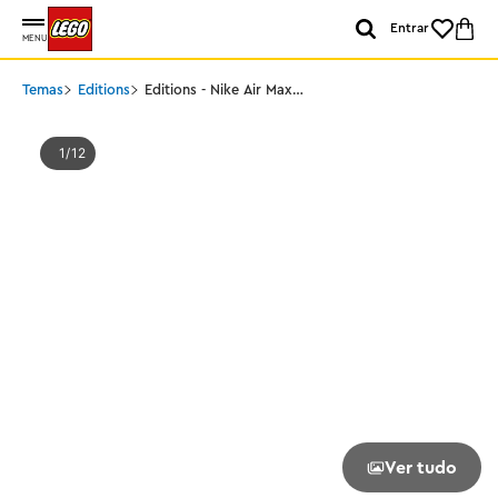
Entrar
MENU
Temas
Editions
Editions - Nike Air Max
95 x
1
12
Ver tudo