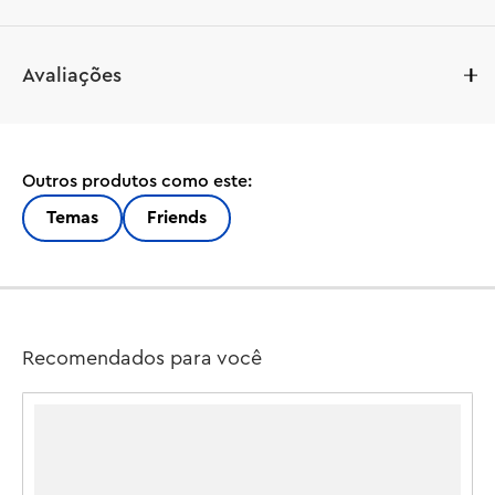
Deixe as crianças a partir de 7 anos se divertirem por 
Avaliações
horas com brincadeiras de faz de conta de cuidados 
com animais com o brinquedo de construção LEGO® 
Friends Reboque para Cavalo e Potro (42695). Este 
conjunto para amantes de cavalos inclui 2 minibonecas, 
Outros produtos como este:
além de figuras de um cavalo, um potro, um cachorrinho 
e um sapo. Explore todos os aspectos dos cuidados com 
Temas
Friends
os animais usando os acessórios detalhados para 
escovar os cavalos, transportá-los no reboque e montar 
o cavalo no obstáculo. Há muitas maneiras diferentes 
para meninas e meninos brincarem com este conjunto 
de animais. Eles podem criar histórias para Autumn e 
Recomendados para você
Matilde enquanto dirigem o carro. Abra o reboque para 
cumprimentar o cavalo e o potro. Em seguida, sele o 
cavalo, pronto para um passeio. O modelo vem com 
uma pequena construção lateral com uma área de 
piquenique, placa, lago e uma cerca para pular. Este 