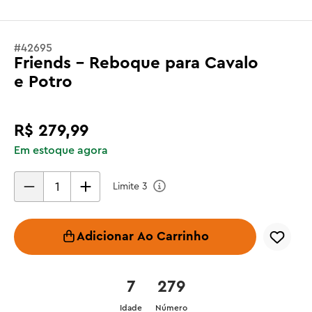
#
42695
Friends - Reboque para Cavalo
e Potro
R$
279
,
99
Em estoque agora
Limite
3
Adicionar Ao Carrinho
7
279
Idade
Número