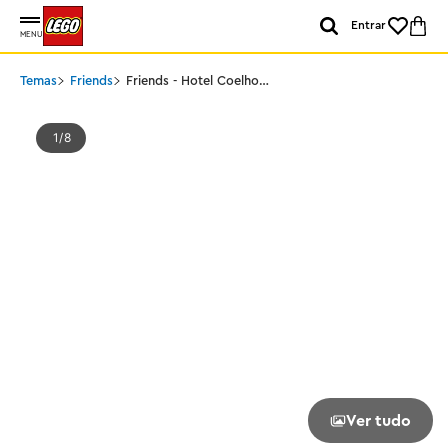
Entrar
MENU
Temas
Friends
Friends - Hotel Coelho
de Heartlake City
1
8
Ver tudo