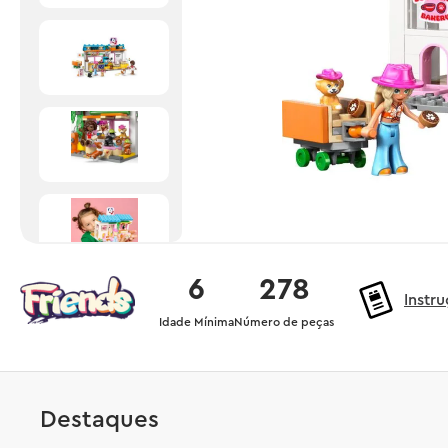
6
278
Instr
Idade Mínima
Número de peças
Destaques