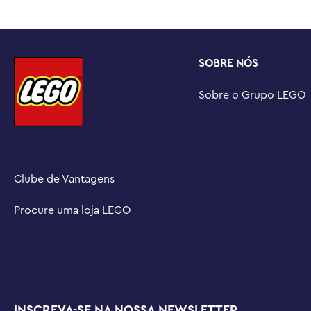
SÉRIE ONLINE – Descubra mais ideias de brincadeiras cr
(vendidos separadamente) e com a série online LEGO® Fr
crianças conhecem as personagens de Heartlake City.

SOBRE NÓS
UMA FORMA DIVERTIDA DE CONSTRUIR – O aplicativo LEG
uma aventura de construção intuitiva, onde elas podem
Sobre o Grupo LEGO
progresso e ampliar e girar os modelos usando instruç
DIMENSÕES – Conjunto de 278 peças com um modelo med
cm de largura e 12 cm de profundidade.
Clube de Vantagens
Procure uma loja LEGO
INSCREVA-SE NA NOSSA NEWSLETTER