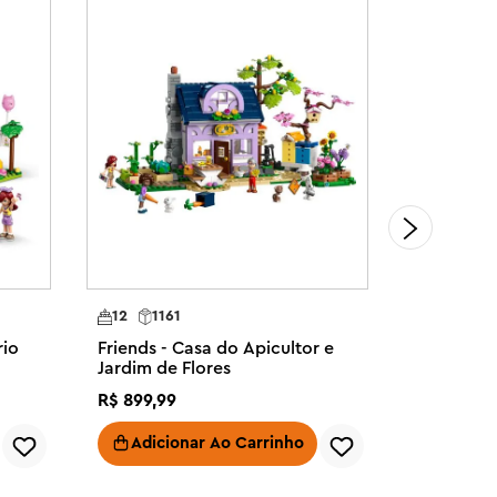
12
1161
7
480
rio
Friends - Casa do Apicultor e
Friends -
Jardim de Flores
City
R$
899
,
99
R$
459
,
99
Adicionar Ao Carrinho
Adici