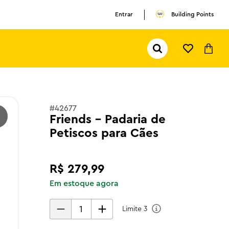
Entrar
Building Points
Pesquisar...
TERMOS MAIS BUSCADOS
1
º
olivia rodrigo
2
º
pokemon
#
42677
Friends - Padaria de
3
º
ferrari
Petiscos para Cães
R$
279
,
99
Em estoque agora
Limite
3