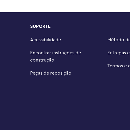
iativas com outros conjuntos 
iends: The Next Chapter, onde as 
SUPORTE
O® Builder guia as crianças em 
 salvar conjuntos, acompanhar o 
Acessibilidade
Método d
ões em 3D enquanto constroem.

indo mais de 12 cm de altura, 19 
Encontrar instruções de
Entregas 
construção
Termos e 
Peças de reposição