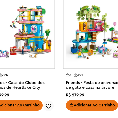
ogresso. O conjunto contém 278 
iberte a diversão de contar 
 estimação a partir de 6 anos com 
onecas, 4 cachorros de brinquedo e 
doras para os cachorros e seus 
2677), que inclui forno, máquina 
 Aliya e Sage, além de 4 
s para animais de estimação, como 
ertidas e uma caixa de transporte 
794
6
321
nds - Casa do Clube dos
Friends - Festa de aniversá
a alimentar a imaginação das 
os de Heartlake City
de gato e casa na árvore
 xícaras, petiscos para cachorro, 
99
,
99
R$
279
,
99
 estimação, e muito mais.

te conjunto de padaria para 
Adicionar Ao Carrinho
Adicionar Ao Carrinho
s e meninos a partir de 6 anos que 