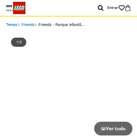
Entrar
MENU
Temas
Friends
Friends - Parque infantil
para filhotes
1
9
Ver tudo