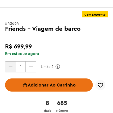
Com Desconto
#
42664
Friends - Viagem de barco
R$
699
,
99
Em estoque agora
Limite
2
Adicionar Ao Carrinho
8
685
Idade
Número