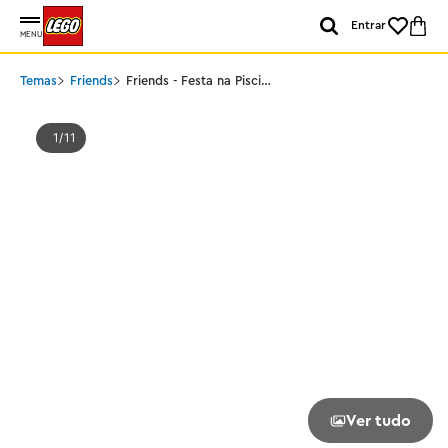
Entrar
MENU
Temas
Friends
Friends - Festa na Piscina
com Unicórnio e
Flamingo
1
11
Ver tudo