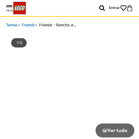
Entrar
MENU
Temas
Friends
Friends - Rancho e
Estábulo de Pôneis
1
6
Ver tudo