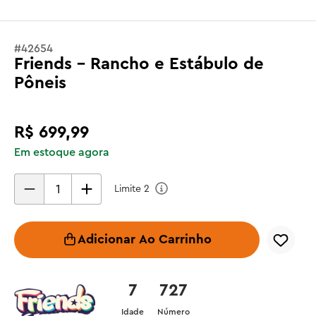
#
42654
Friends - Rancho e Estábulo de
Pôneis
R$
699
,
99
Em estoque agora
Limite
2
Adicionar Ao Carrinho
7
727
Idade
Número