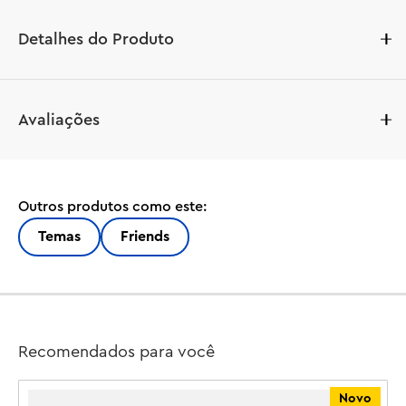
Detalhes do Produto
Este é um presente de construção para encantar os 
Avaliações
jovens amantes de cavalos! O LEGO® Friends Rancho e 
Estábulo de Pôneis (42654) inspira meninas e meninos a 
partir de 7 anos a criarem suas próprias histórias de 
amizade enquanto brincam com os animais. O conjunto 
Outros produtos como este:
inclui um rancho de pôneis para construir com estábulos 
e alojamentos, uma carroça, 2 minibonecas, 2 
Temas
Friends
microbonecas, uma figura de gato, 3 figuras de pôneis e 
muitos acessórios para brincadeiras imaginativas.

As crianças podem criar aventuras sem fim com as 
personagens Aliya, Liann, Victoria e Ella. Cuidar e 
Recomendados para você
alimentar os 3 pôneis é muito divertido e há um 
elevador de feno funcional para transportar os fardos de 
Novo