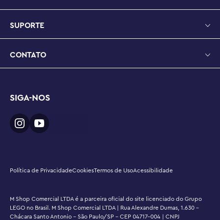
separadamente) e o show online LEGO® Friends: The 
Next Chapter, onde as crianças podem conhecer os 
SUPORTE
personagens de Heartlake City

Vamos contar uma história de amizade – A linha de 
CONTATO
conjuntos de construção LEGO® Friends permite que as 
crianças explorem diferentes momentos de amizade, 
com muitas oportunidades de criar suas próprias 
histórias imaginativas

SIGA-NOS
Medidas – conjunto de 483 peças com um modelo 
principal medindo mais de 7 pol. (18 cm) de altura, 7 pol. 
(18 cm) de largura e 4 pol. (10 cm) de profundidade
Política de Privacidade
Cookies
Termos de Uso
Acessibilidade
M Shop Comercial LTDA é a parceira oficial do site licenciado do Grupo
LEGO no Brasil. M Shop Comercial LTDA | Rua Alexandre Dumas, 1.630 -
Chácara Santo Antonio - São Paulo/SP - CEP 04717-004 | CNPJ