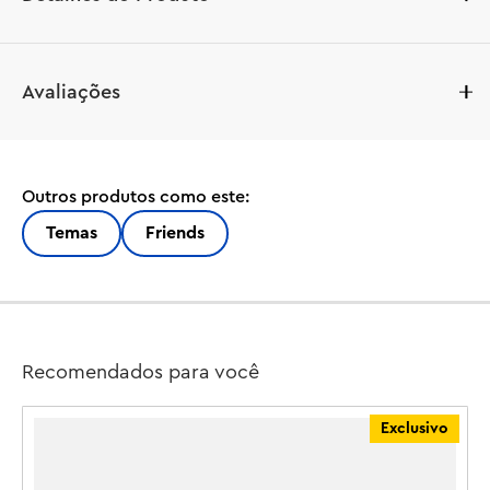
Prepare-se para atingir as notas mais altas com este 
Avaliações
conjunto de construção com tema musical. O LEGO® 
Friends Loja de Música e Apartamento (42653) para 
meninas, meninos e amantes da música a partir de 7 anos 
vem com 3 minibonecas LEGO Friends e uma figura de 
Outros produtos como este:
corgi, além de acessórios para inspirar brincadeiras 
imaginativas.

Temas
Friends
As crianças podem curtir com Paisley, Zac e Elsa D 
enquanto exploram todos os diferentes instrumentos da 
loja de música, incluindo bateria, violão e saxofone. Há 
também um piano de rua onde Marimba, a corgi, adora 
Recomendados para você
"cantar" no microfone. O prédio colorido apresenta um 
divertido mascote de nota musical destacável e uma 
Exclusivo
escada com teclas de piano que leva ao aconchegante 
apartamento de Elsa D.
