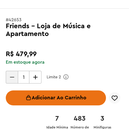
#
42653
Friends - Loja de Música e
Apartamento
R$
479
,
99
Em estoque agora
Limite
2
Adicionar Ao Carrinho
7
483
3
Idade Mínima
Número de
Minifiguras