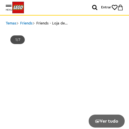
Entrar
MENU
Temas
Friends
Friends - Loja de
acessórios para animais
de estimação
1
7
Ver tudo