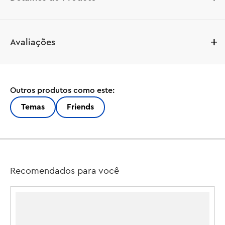
Aqui está um presente de aniversário divertido ou um 
Avaliações
mimo para qualquer momento para crianças que adoram 
brincadeiras de faz de conta de cuidar de animais! 
Meninas, meninos ou qualquer amante de animais de 
estimação com 6 anos ou mais podem aproveitar horas 
Outros produtos como este:
de diversão na LEGO® Friends Pet Accessories Shop 
(42650). O conjunto vem com 3 minibonecas e figuras 
Temas
Friends
de gato, cachorro e coelho para brincadeiras 
imaginativas.

Junte-se a Nova, Leo e Matilde enquanto eles escolhem 
novos chapéus e acessórios para seus amigos peludos 
Recomendados para você
Churro, Pickle e Amos. Leve os animais de estimação no 
elevador até a área de tosa, onde uma esteira rolante os 
move pelas estações de ensaboamento, lavagem e 
secagem. Depois, confira os acessórios em promoção, 