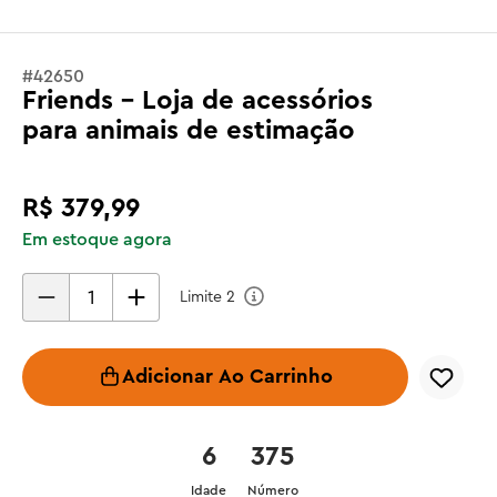
#
42650
Friends - Loja de acessórios
para animais de estimação
R$
379
,
99
Em estoque agora
Limite
2
Adicionar Ao Carrinho
6
375
Idade
Número