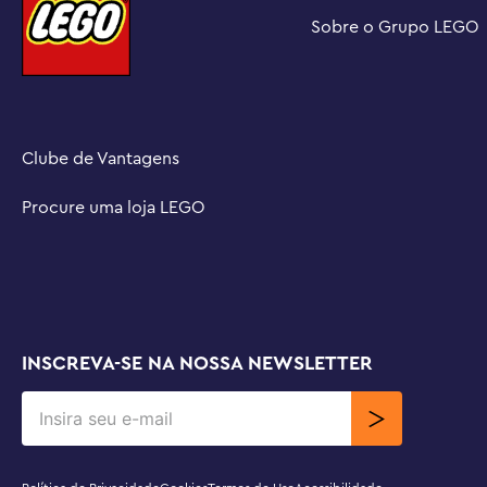
Friends permite que as crianças explorem diferentes m
Sobre o Grupo LEGO
oportunidades de criar suas próprias histórias imaginativ
Medidas – conjunto de 154 peças com modelo de tela e
altura, 9 cm de largura e 11 cm de profundidade
Clube de Vantagens
Procure uma loja LEGO
INSCREVA-SE NA NOSSA NEWSLETTER