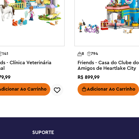
Este LEGO® Friends Friends Noite 
ente divertido para crianças de 6 
s imaginativas

 vem com um miniprojetor e 2 
jetor, pressionar o tijolo de luz e 
de conta vem com minibonecas 
141
8
794
 situações sociais enquanto os 
ds - Clínica Veterinária
Friends - Casa do Clube do
al
Amigos de Heartlake City
a a noite de cinema incluem um 
79
,
99
R$
899
,
99
 slide de filme, cadeiras de pufe 
vista em quadrinhos

Adicionar Ao Carrinho
Adicionar Ao Carrinho
nativa – Este conjunto é um ótimo 
 com 6 anos ou mais

ivas com outros conjuntos (vendidos 
 Chapter, onde as crianças 
SUPORTE
juntos de construção LEGO® 