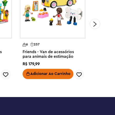
6
237
8
896
s
Friends - Van de acessórios
Friends - 
para animais de estimação
de Culinár
R$
179
,
99
R$
799
,
99
Adicionar Ao Carrinho
Adici