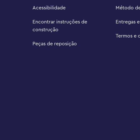
omentos de amizade, com muitas 
Acessibilidade
Método d
as

 projetor medindo mais de 9 cm de 
Encontrar instruções de
Entregas 
construção
Termos e 
Peças de reposição