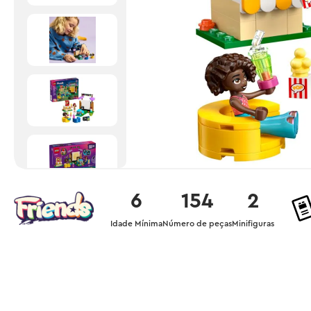
6
154
2
Idade Mínima
Número de peças
Minifiguras