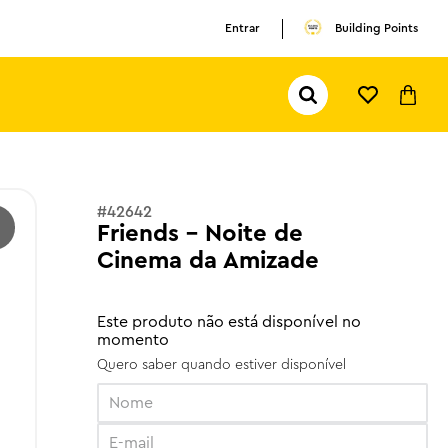
Entrar
Building Points
Pesquisar...
TERMOS MAIS BUSCADOS
1
º
olivia rodrigo
2
º
pokemon
#
42642
3
º
ferrari
Friends - Noite de
Cinema da Amizade
Este produto não está disponível no
momento
Quero saber quando estiver disponível