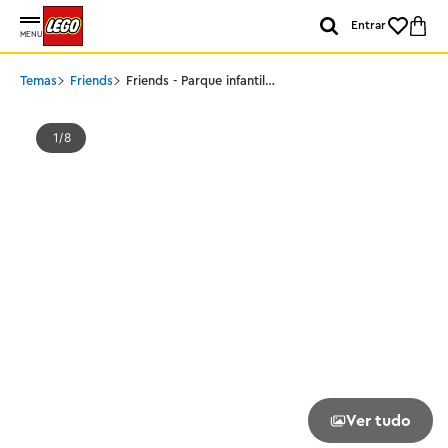
Entrar
MENU
Temas
Friends
Friends - Parque infantil
para porquinhos-da-índia
1
8
Ver tudo