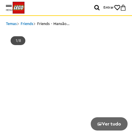
Entrar
MENU
Temas
Friends
Friends - Mansão
Moderna de Andrea
1
8
Ver tudo