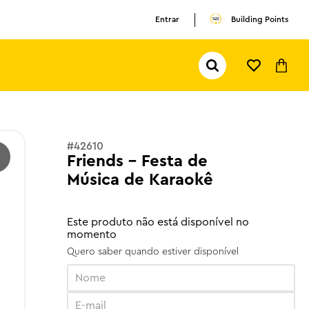
Entrar
Building Points
Pesquisar...
TERMOS MAIS BUSCADOS
1
º
olivia rodrigo
2
º
pokemon
#
42610
Friends - Festa de
3
º
ferrari
Música de Karaokê
Este produto não está disponível no
momento
Quero saber quando estiver disponível