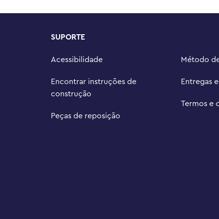
 encenações musicais

onfira mais brinquedos divertidos 
ntar aventuras criativas para 
SUPORTE
edindo mais de 8 cm de altura, 16 
Acessibilidade
Método d
Encontrar instruções de
Entregas 
construção
Termos e 
Peças de reposição