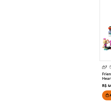
imaginativa.

Descubra mais brinquedos infantis no universo LEGO Fri
oportunidades para contar histórias enquanto as crianç
real.

Participe de uma divertida festa de karaokê - brinqued
Party para meninas, meninos e crianças a partir de 6 an
de lagartixa de estimação, um palco giratório e muitos a
Palco giratório – Este kit de construção infantil aprese
para que as crianças possam representar a história de am
7
Liann enquanto os personagens se revezam na atuação

Frie
2 minibonecas – O conjunto inclui as personagens LEGO
Hear
adicionais, além de uma figura de lagartixa de estimação,
R$
4
comece imediatamente

Acessórios para contar histórias – O conjunto vem com 
presente, chocolate, flores, ingressos e balões

Uma ideia de presente para crianças – Este conjunto é 