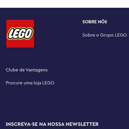
meninas e meninos que adoram brinquedos cantantes e
Conjuntos de construção para crianças imaginativas – C
da linha (conjuntos vendidos separadamente), para alime
SOBRE NÓS
jovens construtores

Medidas – conjunto de 196 peças com cena de karaokê m
Sobre o Grupo LEGO
cm de largura e 10 cm de profundidade
Clube de Vantagens
Procure uma loja LEGO
INSCREVA-SE NA NOSSA NEWSLETTER