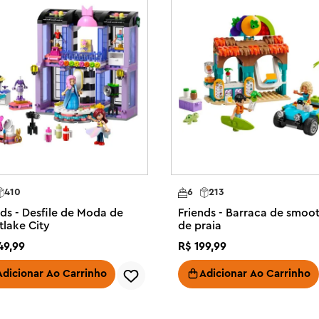
ends, onde há muitas 
as representam aventuras da vida 
o LEGO® Friends Karaoke Music 
os com 2 minibonecas, uma figura 
cessórios

nta um palco giratório de brinquedo 
izade da festa de aniversário de 
410
6
213
nds - Desfile de Moda de
Friends - Barraca de smoo
® Friends Nova e Liann com rostos 
tlake City
de praia
 para que a brincadeira criativa 
49
,
99
R$
199
,
99
microfones, bebidas, cupcakes, 
Adicionar Ao Carrinho
Adicionar Ao Carrinho
um ótimo presente de Natal para 