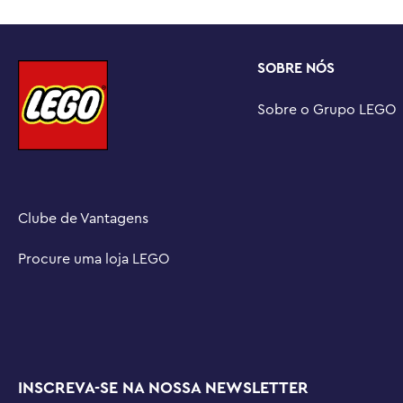
linha de brinquedos de construção LEGO® Friends para c
explorar diferentes histórias de amizade

Medidas – Este brinquedo LEGO® mede mais de 9 cm de a
SOBRE NÓS
profundidade e o conjunto é composto por 129 peças
Sobre o Grupo LEGO
Clube de Vantagens
Procure uma loja LEGO
INSCREVA-SE NA NOSSA NEWSLETTER