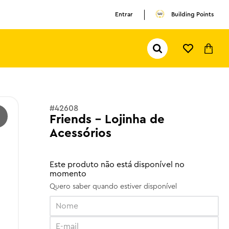
Entrar
Building Points
Pesquisar...
TERMOS MAIS BUSCADOS
1
º
olivia rodrigo
2
º
pokemon
#
42608
Friends - Lojinha de
3
º
ferrari
Acessórios
Este produto não está disponível no
momento
Quero saber quando estiver disponível