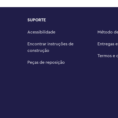
rianças, onde seu filho pode 
ltura, 14 cm de largura e 6 cm de 
SUPORTE
Acessibilidade
Método d
Encontrar instruções de
Entregas 
construção
Termos e 
Peças de reposição