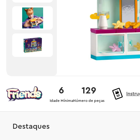
6
129
Instr
Idade Mínima
Número de peças
Destaques