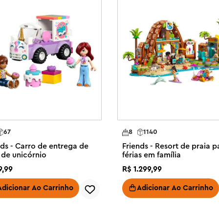
m com o aplicativo LEGO Builder 
as crianças podem ampliar e girar 
sso.

ny Accessories Store – Inclui uma 
 de beleza para meninas, meninos e 
ferentes histórias de amizade 
nagens das minibonecas LEGO® 
ra crianças vem com 2 pochetes 
67
8
1140
mas de beleza

nds - Carro de entrega de
Friends - Resort de praia p
velar o interior, onde há um 
 de unicórnio
férias em família
encenar a história

9
,
99
R$
1
.
299
,
99
iativo LEGO® Friends para meninas 
 presente para crianças que 
Adicionar Ao Carrinho
Adicionar Ao Carrinho
nação

tos (vendidos separadamente) na 