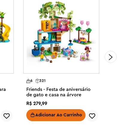
6
321
8
685
ara
Friends - Festa de aniversário
Friends -
de gato e casa na árvore
R$
279
,
99
R$
699
,
99
Adicionar Ao Carrinho
Adici