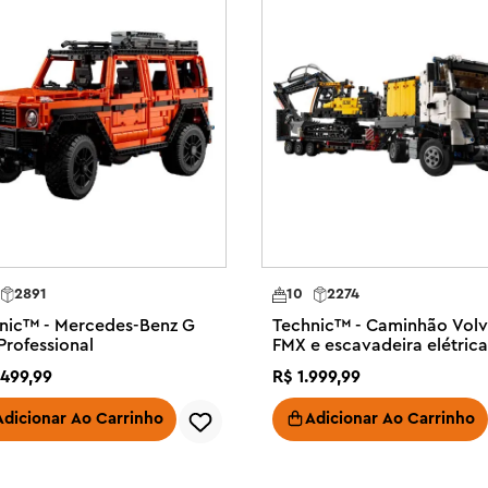
doram veículos e brinquedos de 
hnic™ Mighty Machines (42233) 
nos de idade.

ontém 1 brinquedo surpresa que 
nhão basculante, caminhão 
or de esteira ou escavadeira.

pria função de movimento LEGO® 
 engenharia enquanto constroem.

rta de jogo com estatísticas 
ças jogar um jogo rápido com os 
2891
10
2274
uenos construtores com este 
nic™ - Mercedes-Benz G
Technic™ - Caminhão Vol
montem um modelo e criem 
Professional
FMX e escavadeira elétrica
EC230
499
,
99
R$
1
.
999
,
99
as de construção LEGO® 
 ótimo complemento para a coleção 
Adicionar Ao Carrinho
Adicionar Ao Carrinho
ibidos em uma prateleira, mesa de 