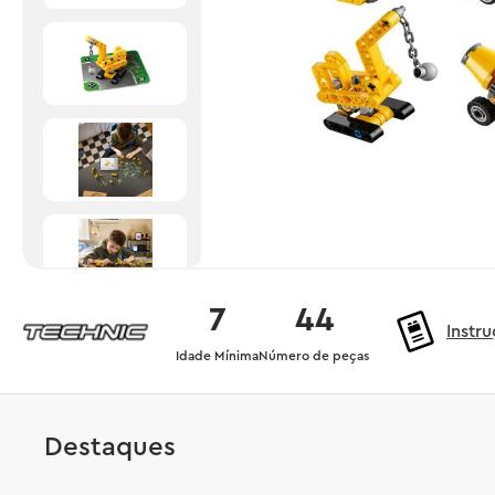
7
44
Instr
Idade Mínima
Número de peças
Destaques