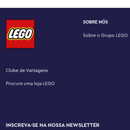
CAIXAS SURPRESA – O veículo colecionável é apresent
surpresa, contendo 1 brinquedo surpresa, 1 carta de ba
cada conjunto.

SOBRE NÓS
UMA MÃOZINHA – Descubra instruções digitais no aplica
crianças podem ampliar e girar os modelos usando inst
Sobre o Grupo LEGO
progresso e salvar conjuntos à medida que desenvolve
Clube de Vantagens
Procure uma loja LEGO
INSCREVA-SE NA NOSSA NEWSLETTER