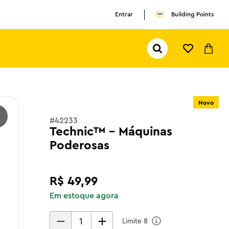
Entrar
Building Points
Pesquisar...
TERMOS MAIS BUSCADOS
1
º
olivia rodrigo
Novo
2
º
pokemon
#
42233
3
º
ferrari
Technic™ - Máquinas
Poderosas
R$
49
,
99
Em estoque agora
Limite
8