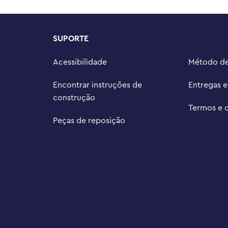
ado em sua própria embalagem 
ralho e instruções de montagem em 
SUPORTE
tivo LEGO® Builder, onde as 
ruções em 3D, acompanhar seu 
Acessibilidade
Método d
m novas habilidades.
Encontrar instruções de
Entregas 
construção
Termos e 
Peças de reposição