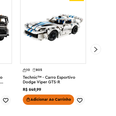
10
805
11
747
vo
Technic™ - Carro Esportivo
Technic™ 
Dodge Viper GTS-R
BMW M4 
R$
649
,
99
R$
649
,
99
Adicionar Ao Carrinho
Adici