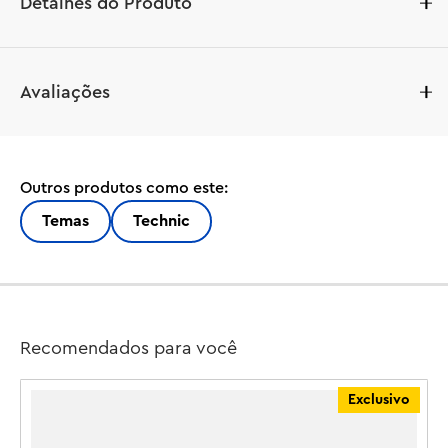
Detalhes do Produto
Inspire aventuras na estrada para crianças a partir de 10 
Avaliações
anos com este Jeep® Wrangler Rubicon SUV LEGO® 
Technic™ (42227). Meninos e meninas podem explorar 
todos os recursos deste kit de modelo de carro realista, 
como a direção, a suspensão e o motor V6. Assim como 
Outros produtos como este:
o Jeep de verdade, esta versão em miniatura é cheia de 
personalidade, tornando-se um presente divertido para 
Temas
Technic
os amantes de carros. Observe detalhes divertidos, 
como o patinho de borracha para "ducking" (uma 
brincadeira com patinhos de borracha) – uma tradição 
em que os fãs colocam um patinho de borracha em 
outros carros Jeep. O carrinho também inclui uma 
Recomendados para você
prancha de surfe removível e um capô que abre com 
uma haste de suporte. Os brinquedos LEGO Technic 
Exclusivo
apresentam movimentos e mecanismos realistas que 
introduzem os jovens construtores LEGO ao universo da 