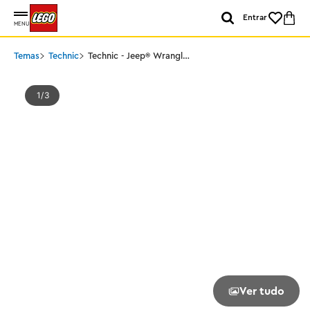
Entrar
MENU
Temas
Technic
Technic - Jeep® Wrangler
Rubicon SUV
1
3
Ver tudo