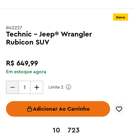
Novo
#
42227
Technic - Jeep® Wrangler
Rubicon SUV
R$
649
,
99
Em estoque agora
Limite
2
Adicionar Ao Carrinho
10
723