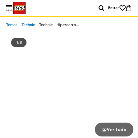
Entrar
MENU
Temas
Technic
Technic - Hipercarro
Bugatti Chiron Pur Sport
1
8
Ver tudo