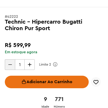
#
42222
Technic - Hipercarro Bugatti
Chiron Pur Sport
R$
599
,
99
Em estoque agora
Limite
2
Adicionar Ao Carrinho
9
771
Idade
Número