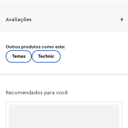
Dê aos fãs de corrida uma dose de emoção com este 
Avaliações
hipercarro LEGO® Technic™ Bugatti Chiron Pur Sport 
(42222) para meninos e meninas a partir de 9 anos. O 
carro tem vários recursos interessantes para os fãs de 
veículos explorarem. Dirija usando o botão na parte 
Outros produtos como este:
superior do modelo do hipercarro e confira o motor 
W16, as portas e o capô que abrem. O conjunto vem 
Temas
Technic
com um código resgatável para desbloquear uma 
versão digital deste carro LEGO Technic no videogame 
online ASPHALT LEGENDS. As crianças podem se divertir 
construindo e brincando com seu modelo de veículo. E 
quando quiserem uma nova atividade, podem jogar e 
Recomendados para você
competir com a versão digital no jogo. Este conjunto é 
um presente divertido para crianças que adoram 
brinquedos de corrida de carros. Os conjuntos LEGO 
Technic apresentam movimentos e mecanismos realistas 
que introduzem os jovens construtores LEGO à 