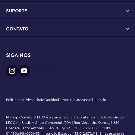
de altura, 29 cm de comprimento e 13 cm de largura.
SUPORTE
CONTATO
SIGA-NOS
Política de Privacidade
Cookies
Termos de Uso
Acessibilidade
M Shop Comercial LTDA é a parceira oficial do site licenciado do Grupo
LEGO no Brasil. M Shop Comercial LTDA | Rua Alexandre Dumas, 1.630 -
Chácara Santo Antonio - São Paulo/SP - CEP 04717-004 | CNPJ
01.490.698/0001-33 | Inscrição Estadual 115.012.872.118. É necessário ter