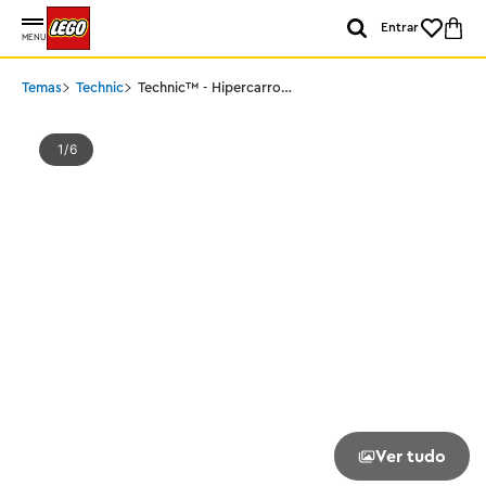
Entrar
MENU
Temas
Technic
Technic™ - Hipercarro
Koenigsegg Jesko
Absolut Grey
1
6
Ver tudo