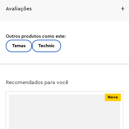
Avaliações
Outros produtos como este:
Temas
Technic
Recomendados para você
o
Novo
T
g
Crianças a partir de 8 anos se divertem muito com este 