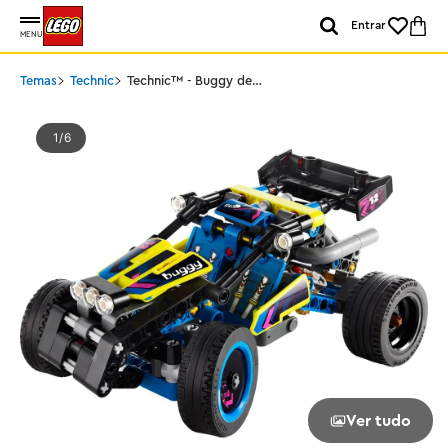
Entrar
MENU
Temas
Technic
Technic™ - Buggy de
Corrida Off-Road
1
6
Ver tudo